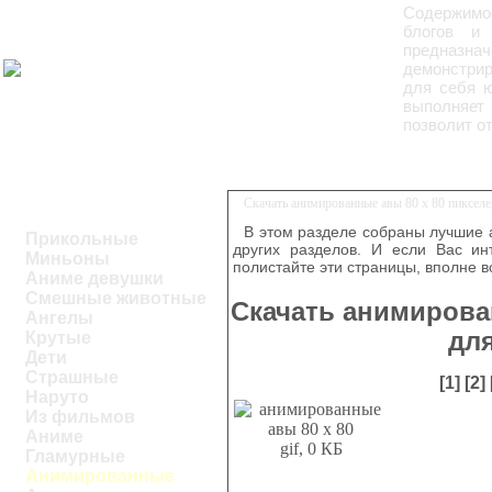
Содержимое
блогов и
предназнач
демонстрир
для себя ю
выполняет 
позволит о
Скачать анимированные авы 80 x 80 пиксел
В этом разделе собраны лучшие
Прикольные
других разделов. И если Вас ин
Миньоны
полистайте эти страницы, вполне 
Аниме девушки
Смешные животные
Скачать анимирова
Ангелы
дл
Крутые
Дети
Страшные
[1]
[2]
Наруто
Из фильмов
Аниме
gif, 0 КБ
Гламурные
Анимированные