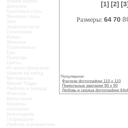
Аниме парни
[1]
[2]
[3
Девушки
Красивые губы
Женские глаза
8
Размеры:
64
70
Эмо
Знаменитости
Готические
Винкс
Женские
Позитивные
Еда
Природа
Цветы
Из мультфильмов
Шаржи на звезд
Популярное:
Мотоциклы
Фэнтези фотографии 110 х 110
Мишки Тедди
Прикольные аватарки 90 x 90
Любовь и сердца
Любовь и сердца фотографии 64x
Фэнтези
Мультяшки
Машины
Хэллоуин
Новогодние
14 февраля
Любовь и романтика