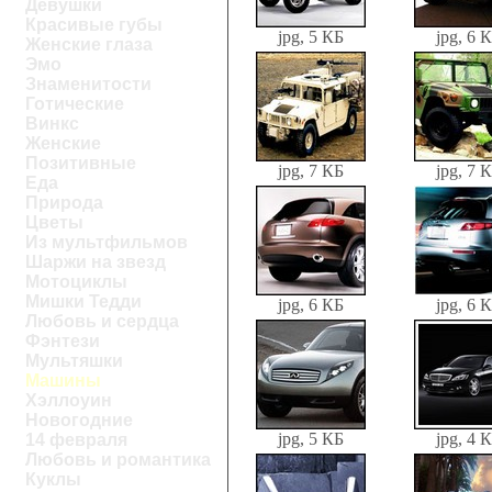
Девушки
Красивые губы
jpg, 5 КБ
jpg, 6 
Женские глаза
Эмо
Знаменитости
Готические
Винкс
Женские
Позитивные
jpg, 7 КБ
jpg, 7 
Еда
Природа
Цветы
Из мультфильмов
Шаржи на звезд
Мотоциклы
Мишки Тедди
jpg, 6 КБ
jpg, 6 
Любовь и сердца
Фэнтези
Мультяшки
Машины
Хэллоуин
Новогодние
jpg, 5 КБ
jpg, 4 
14 февраля
Любовь и романтика
Куклы