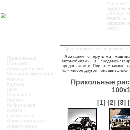
Аватары -
представл
100x100 м
тематики
определенн
хобби.
Прикольные рисунки машины размером 100
Аватарки с крутыми машин
Прикольные
автомобилями и продемонстри
Миньоны
предпочитаете. При этом можно выб
Аниме девушки
но и любое другой понравившийся 
Смешные животные
Ангелы
Прикольные рис
Крутые
100x
Дети
Страшные
Наруто
[1]
[2]
[3]
Из фильмов
Аниме
Гламурные
Анимированные
Аниме парни