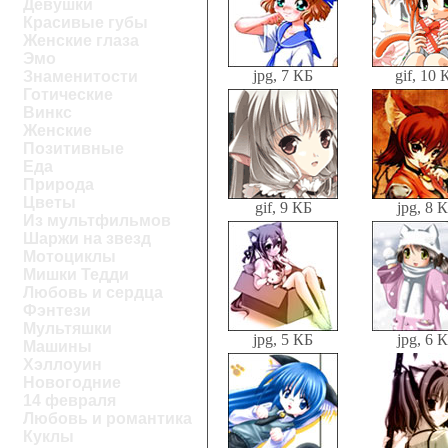
Девушки
Красивые губы
Женские глаза
Эмо
jpg, 7 КБ
gif, 10 
Знаменитости
Готические
Винкс
Женские
Позитивные
Еда
Природа
Цветы
gif, 9 КБ
jpg, 8 
Из мультфильмов
Шаржи на звезд
Мотоциклы
Мишки Тедди
Любовь и сердца
Фэнтези
Мультяшки
jpg, 5 КБ
jpg, 6 
Машины
Хэллоуин
Новогодние
14 февраля
Любовь и романтика
Куклы