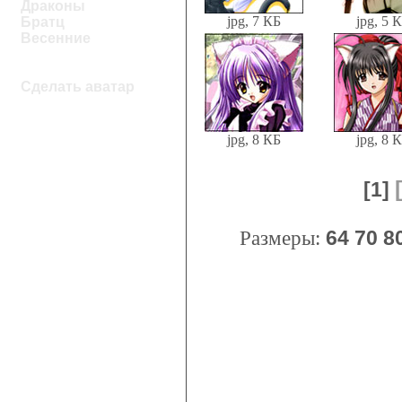
Драконы
jpg, 7 КБ
jpg, 5 
Братц
Весенние
Сделать аватар
jpg, 8 КБ
jpg, 8 
[1]
Размеры:
64
70
8