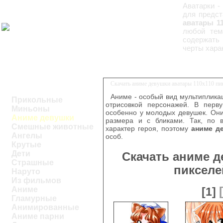
Аватарки -
для предст
аватары 1
любой тем
содержать 
черты хара
Скачать аниме девушки аватары 110х110 пи
Аниме - особый вид мультиплика
Прикольные
отрисовкой персонажей. В перв
Миньоны
особенно у молодых девушек. Они
Аниме девушки
размера и с бликами. Так, по 
Смешные животные
характер героя, поэтому
аниме д
Ангелы
особ.
Крутые
Дети
Скачать аниме д
Страшные
пикселе
Наруто
Из фильмов
Аниме
[1]
Гламурные
Анимированные
Аниме парни