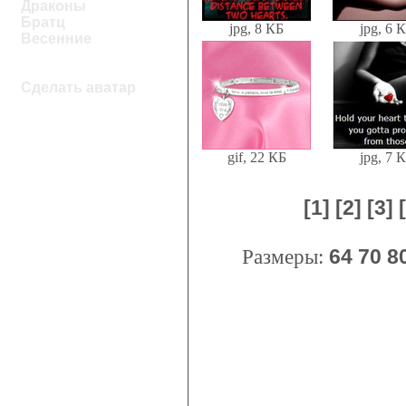
Драконы
Братц
jpg, 8 КБ
jpg, 6 
Весенние
Сделать аватар
gif, 22 КБ
jpg, 7 
[1]
[2]
[3]
Размеры:
64
70
8