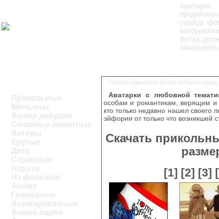
Аватарки 
предназнач
сердца фо
изображени
фотки долж
показывать
Скачать прикольные фотки любовь и сердца
Аватарки с любовной темати
Прикольные
особам и романтикам, верящим и 
Миньоны
кто только недавно нашел своего 
Аниме девушки
эйфории от только что возникшей с
Смешные животные
Ангелы
Скачать прикольн
Крутые
разме
Дети
Страшные
Наруто
[1]
[2]
[3]
Из фильмов
Аниме
Гламурные
Анимированные
Аниме парни