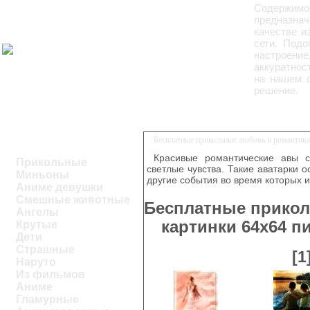
Содержимо
предназна
качестве и
сети. Подо
настроени
аккуратнос
на нашем с
решение.
Бесплатные прикольные любовь и романтика
Красивые романтические авы 
Прикольные
светлые чувства. Такие аватарки 
Миньоны
другие события во время которых 
Аниме девушки
Смешные животные
Бесплатные прикол
Ангелы
картинки 64x64 п
Крутые
Дети
Страшные
[1
Наруто
Из фильмов
Аниме
Гламурные