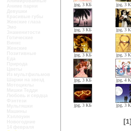
Анимированные
jpg, 3 КБ
jpg, 3 
Аниме парни
Девушки
Красивые губы
Женские глаза
Эмо
jpg, 3 КБ
jpg, 3 
Знаменитости
Готические
Винкс
Женские
Позитивные
jpg, 3 КБ
jpg, 3 
Еда
Природа
Цветы
Из мультфильмов
Шаржи на звезд
jpg, 3 КБ
jpg, 4 
Мотоциклы
Мишки Тедди
Любовь и сердца
Фэнтези
jpg, 3 КБ
jpg, 3 
Мультяшки
Машины
Хэллоуин
[1
Новогодние
14 февраля