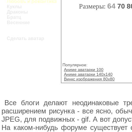
Любовь и романтика
64
Размеры:
70
8
Куклы
Драконы
Братц
Весенние
Сделать аватар
Популярное:
Аниме аватарки 100
Аниме аватарки 140х140
Винкс изображения 80х80
Все блоги делают неодинаковые тр
расширением рисунка - все ясно, обы
JPEG, для подвижных - gif. А вот доп
На каком-нибудь форуме существует о