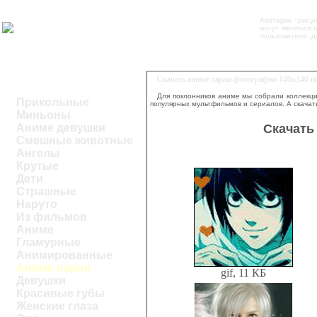
Аватарки - рису
могут являться
пользователе, д
Скачать аниме парни фотографии 140х140 п
Для поклонников аниме мы собрали коллекци
Прикольные
популярных мультфильмов и сериалов. А скачат
Миньоны
Скачать
Аниме девушки
Смешные животные
Ангелы
Крутые
Дети
Страшные
Наруто
Из фильмов
Аниме
Гламурные
Анимированные
Аниме парни
gif, 11 КБ
Девушки
Красивые губы
Женские глаза