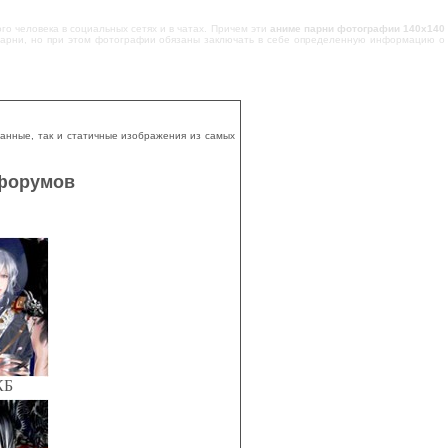
о человека в социальных сетях и в чатах. Причем эти
аниме парни фотографии 140х140
е парни, но при этом фотографии обязаны заключать в себе определенную информацию о
ванные, так и статичные изображения из самых
 форумов
КБ