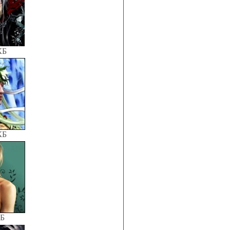
КБ
КБ
КБ