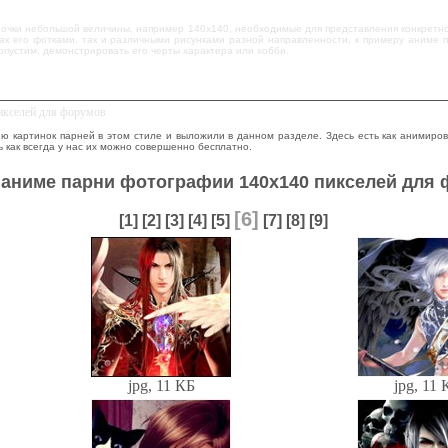
ночки небольшой величины, например 140х140, необходимые для представления конкретног
 как его фотками, так и различными рисунками разной направленности, к примеру аним
опустим, демонстрировать его черты характера или хобби.
икселей для форумов
ю картинок парней в этом стиле и выложили в данном разделе. Здесь есть как анимиро
ь как всегда у нас их можно совершенно бесплатно.
 аниме парни фотографии 140х140 пикселей для
[6]
[1]
[2]
[3]
[4]
[5]
[7]
[8]
[9]
jpg, 11 КБ
jpg, 11 