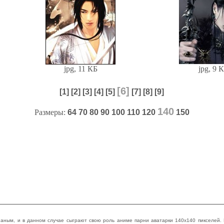
jpg, 11 КБ
jpg, 9 
[6]
[1]
[2]
[3]
[4]
[5]
[7]
[8]
[9]
140
Размеры:
64
70
80
90
100
110
120
150
наным, и в данном случае сыграют свою роль аниме парни аватарки 140х140 пикселей. 