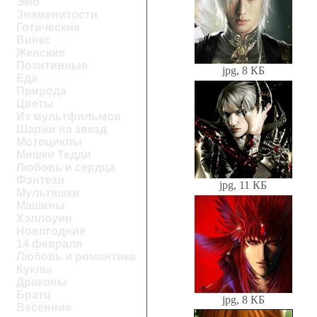
Эмо
Знаменитости
Готические
Винкс
Женские
Позитивные
jpg, 8 КБ
Еда
Природа
Цветы
Из мультфильмов
Шаржи на звезд
Мотоциклы
Мишки Тедди
Любовь и сердца
Фэнтези
jpg, 11 КБ
Мультяшки
Машины
Хэллоуин
Новогодние
14 февраля
Любовь и романтика
Куклы
Драконы
Братц
jpg, 8 КБ
Весенние