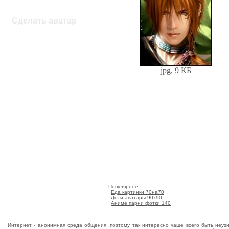
Сделать аватар
jpg, 9 КБ
Популярное:
Еда картинки 70на70
Дети аватары 90x90
Аниме парни фотки 140
Интернет - анонимная среда общения, поэтому так интересно чаще всего быть неуз