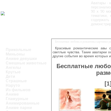
Аватары - 
персонализ
90 х 90 мо
тематики,
содержат
демонстрир
Бесплатные любовь и романтика картинки р
Красивые романтические авы 
Прикольные
светлые чувства. Такие аватарки 
Миньоны
другие события во время которых 
Аниме девушки
Смешные животные
Бесплатные любо
Ангелы
разм
Крутые
Дети
Страшные
[1
Наруто
Из фильмов
Аниме
Гламурные
Анимированные
Аниме парни