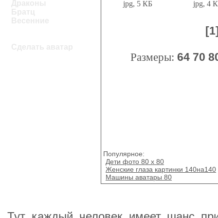
Драконы
jpg, 5 КБ
jpg, 4 
Братц
Весенние
[1
Сделать аватар
Размеры:
64
70
8
Популярное:
Дети фото 80 x 80
Женские глаза картинки 140на140
Машины аватары 80
Тут каждый человек имеет шанс при