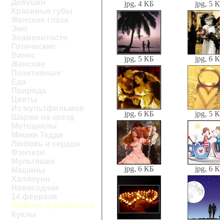
Девушки
jpg, 4 КБ
jpg, 5 
Красивые губы
Женские глаза
Эмо
Знаменитости
Готические
Винкс
jpg, 5 КБ
jpg, 6 
Женские
Позитивные
Еда
Природа
Цветы
Из мультфильмов
jpg, 6 КБ
jpg, 5 
Шаржи на звезд
Мотоциклы
Мишки Тедди
Любовь и сердца
Фэнтези
Мультяшки
jpg, 6 КБ
jpg, 6 
Машины
Хэллоуин
Новогодние
14 февраля
Любовь и романтика
Куклы