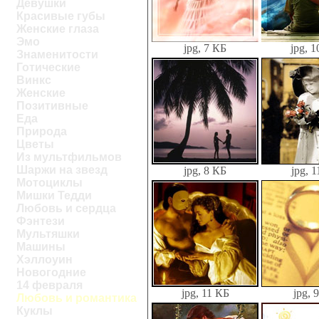
Девушки
Красивые губы
Женские глаза
Эмо
jpg, 7 КБ
jpg, 
Знаменитости
Готические
Винкс
Женские
Позитивные
Еда
Природа
Цветы
Из мультфильмов
Шаржи на звезд
jpg, 8 КБ
jpg, 
Мотоциклы
Мишки Тедди
Любовь и сердца
Фэнтези
Мультяшки
Машины
Хэллоуин
Новогодние
14 февраля
jpg, 11 КБ
jpg, 
Любовь и романтика
Куклы