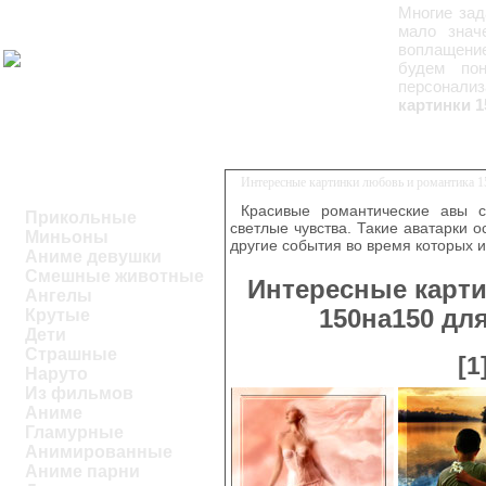
Многие зад
мало знач
воплащение
будем пон
персонализ
картинки 1
Интересные картинки любовь и романтика 1
Красивые романтические авы 
Прикольные
светлые чувства. Такие аватарки 
Миньоны
другие события во время которых 
Аниме девушки
Смешные животные
Интересные карт
Ангелы
150на150 дл
Крутые
Дети
Страшные
[1
Наруто
Из фильмов
Аниме
Гламурные
Анимированные
Аниме парни