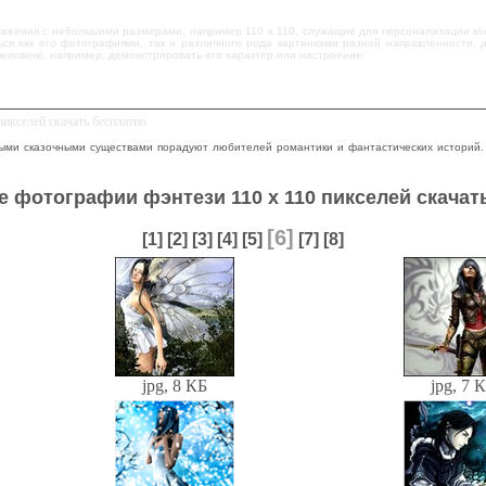
ражения с небольшими размерами, например 110 х 110, служащие для персонализации ко
ься как его фотографиями, так и различного рода картинками разной направленности,
еловеке, например, демонстрировать его характер или настроение.
икселей скачать бесплатно
ыми сказочными существами порадуют любителей романтики и фантастических историй.
 фотографии фэнтези 110 х 110 пикселей скачат
[6]
[1]
[2]
[3]
[4]
[5]
[7]
[8]
jpg, 8 КБ
jpg, 7 