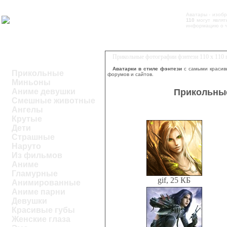
Аватары - изоб
110
могут являт
информацию о ч
Прикольные фотографии фэнтези 110 х 110 п
Аватарки в стиле фэнтези
с самыми красив
Прикольные
форумов и сайтов.
Миньоны
Прикольные
Аниме девушки
Смешные животные
Ангелы
Крутые
Дети
Страшные
Наруто
Из фильмов
Аниме
Гламурные
gif, 25 КБ
Анимированные
Аниме парни
Девушки
Красивые губы
Женские глаза