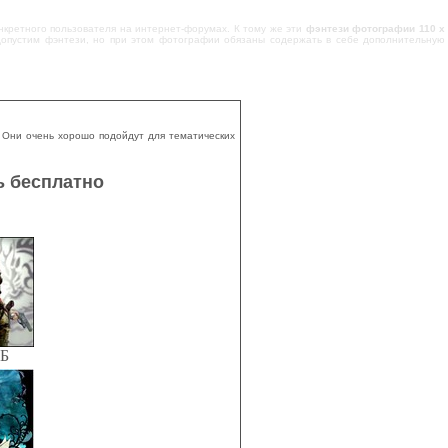
нкретного пользователя на интернет-форумах. К тому же эти
фэнтези фотографии 110 х
 допустим фэнтези, но при этом фотографии обязаны содержать в себе дополнительную
 Они очень хорошо подойдут для тематических
ь бесплатно
КБ