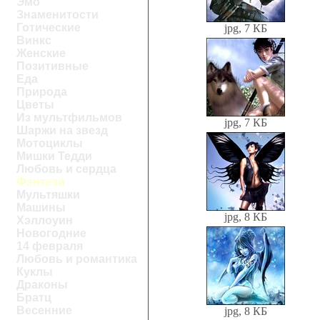
Эмо
Знаменитости
Готические
jpg, 7 КБ
Винкс
Женские
Позитивные
Еда
Природа
Цветы
Из мультфильмов
jpg, 7 КБ
Шаржи на звезд
Мотоциклы
Мишки Тедди
Любовь и сердца
Фэнтези
Мультяшки
Машины
jpg, 8 КБ
Хэллоуин
Новогодние
14 февраля
Любовь и романтика
Куклы
Драконы
Братц
Весенние
jpg, 8 КБ