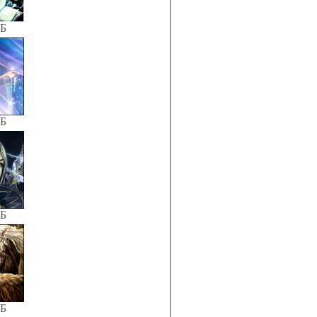
КБ
КБ
КБ
КБ