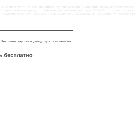
ных сетях и чатах, то есть на сайтах, где предусмотрено общение между пользователями.
скольких наиболее распространенных разрешений, как здесь 110на110, которые послужат
Эти аватары помогают показывать о пользователе больше полезных сведений, чем просто
 Они очень хорошо подойдут для тематических
ь бесплатно