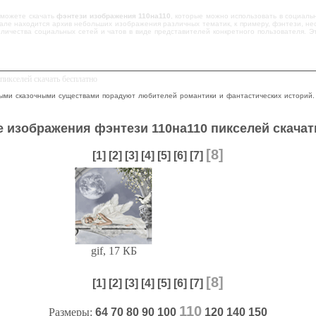
сможете скачать
фэнтези изображения 110на110
, которые можно использовать в социаль
але находится архив небольших изображения различных тематик, к примеру, фэнтези, не
оличества социальных сетей и чатов в виде представителей конкретного пользователя. 
пикселей скачать бесплатно
ыми сказочными существами порадуют любителей романтики и фантастических историй.
 изображения фэнтези 110на110 пикселей скачат
[8]
[1]
[2]
[3]
[4]
[5]
[6]
[7]
gif, 17 КБ
[8]
[1]
[2]
[3]
[4]
[5]
[6]
[7]
110
Размеры:
64
70
80
90
100
120
140
150