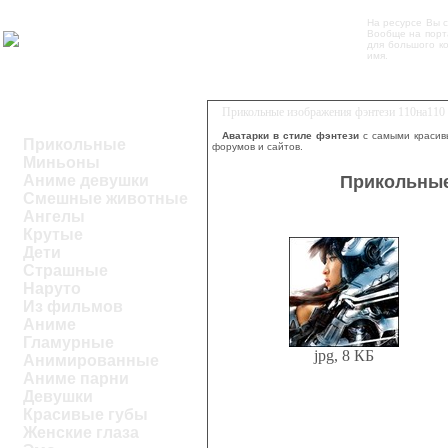
На ресурсе Вы 
Вообще на порт
для большого к
имя.
Прикольные изображения фэнтези 110на110 
Аватарки в стиле фэнтези
с самыми красив
Прикольные
форумов и сайтов.
Миньоны
Прикольные
Аниме девушки
Смешные животные
Ангелы
Крутые
Дети
Страшные
Наруто
Из фильмов
Аниме
Гламурные
jpg, 8 КБ
Анимированные
Аниме парни
Девушки
Красивые губы
Женские глаза