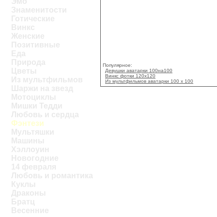
Эмо
Знаменитости
Готические
Винкс
Женские
Позитивные
Еда
Природа
Популярное:
Цветы
Девушки аватарки 100на100
Винкс фотки 120x120
Из мультфильмов
Из мультфильмов аватарки 100 x 100
Шаржи на звезд
Мотоциклы
Мишки Тедди
Любовь и сердца
Фэнтези
Мультяшки
Машины
Хэллоуин
Новогодние
14 февраля
Любовь и романтика
Куклы
Драконы
Братц
Весенние