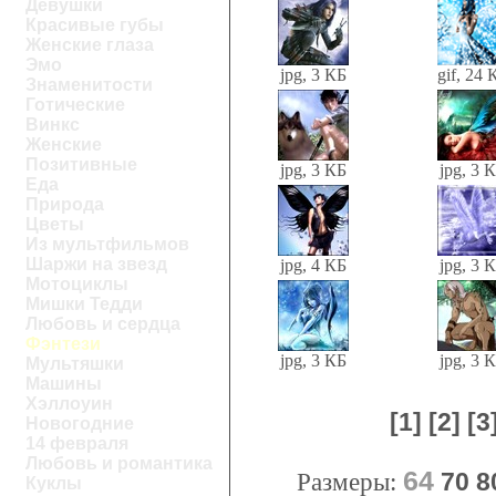
Девушки
Красивые губы
Женские глаза
Эмо
jpg, 3 КБ
gif, 24 
Знаменитости
Готические
Винкс
Женские
Позитивные
jpg, 3 КБ
jpg, 3 
Еда
Природа
Цветы
Из мультфильмов
Шаржи на звезд
jpg, 4 КБ
jpg, 3 
Мотоциклы
Мишки Тедди
Любовь и сердца
Фэнтези
jpg, 3 КБ
jpg, 3 
Мультяшки
Машины
Хэллоуин
[1]
[2]
[3
Новогодние
14 февраля
Любовь и романтика
64
Размеры:
70
8
Куклы