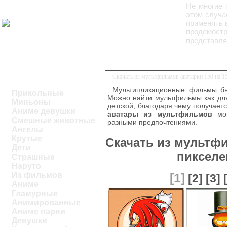
Не многие 
этом случ
применять в
продемостр
представля
Скачать из мультфильмов аватарки 150 на 1
Мультипликационные фильмы бы
Прикольные
Можно найти мультфильмы как для
Миньоны
детской, благодаря чему получаетс
Аниме девушки
аватары из мультфильмов
мог
Смешные животные
разными предпочтениями.
Ангелы
Крутые
Скачать из мультфи
Дети
пикселе
Страшные
Наруто
Из фильмов
[1]
[2]
[3]
Аниме
Гламурные
Анимированные
Аниме парни
Девушки