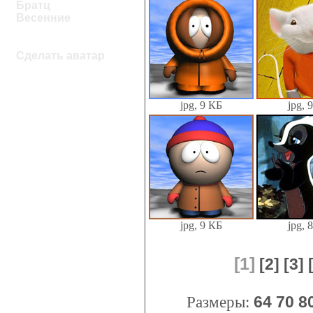
Братц
Весенние
Сделать аватар
jpg, 9 КБ
jpg, 
jpg, 9 КБ
jpg, 
[1]
[2]
[3]
Размеры:
64
70
8