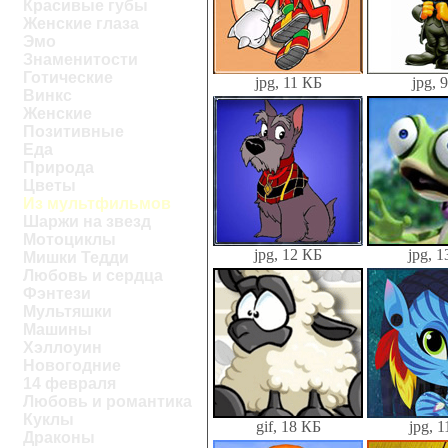
Красивые губы
Женские глаза
Эмо
Знаменитости
Готические
jpg, 11 КБ
jpg, 
Винкс
Женские
Позитивные
Еда
Природа
Цветы
Из мультфильмов
Шаржи на звезд
Мотоциклы
jpg, 12 КБ
jpg, 
Мишки Тедди
Любовь и сердца
Фэнтези
Мультяшки
Машины
Хэллоуин
Новогодние
14 февраля
Любовь и романтика
Куклы
gif, 18 КБ
jpg, 
Драконы