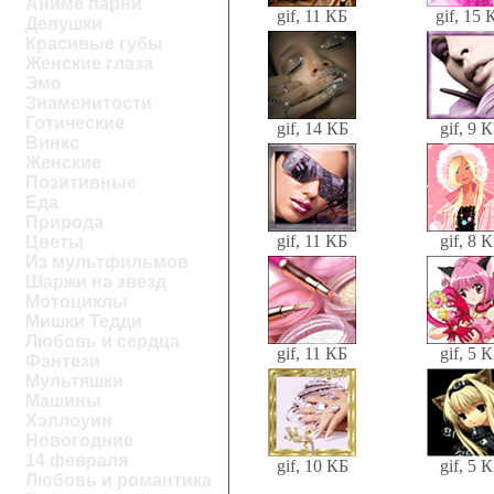
Аниме парни
gif, 11 КБ
gif, 15 
Девушки
Красивые губы
Женские глаза
Эмо
Знаменитости
Готические
gif, 14 КБ
gif, 9 
Винкс
Женские
Позитивные
Еда
Природа
gif, 11 КБ
gif, 8 
Цветы
Из мультфильмов
Шаржи на звезд
Мотоциклы
Мишки Тедди
Любовь и сердца
gif, 11 КБ
gif, 5 
Фэнтези
Мультяшки
Машины
Хэллоуин
Новогодние
14 февраля
gif, 10 КБ
gif, 5 
Любовь и романтика