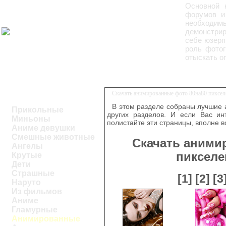
Основной 
форумов и 
необходи
демонстрир
себе юзерп
роль фотог
отыскать о
Скачать анимированные фото 80на80 пиксе
В этом разделе собраны лучшие
Прикольные
других разделов. И если Вас ин
Миньоны
полистайте эти страницы, вполне 
Аниме девушки
Смешные животные
Скачать аними
Ангелы
пикселе
Крутые
Дети
Страшные
[1]
[2]
[3
Наруто
Из фильмов
Аниме
Гламурные
Анимированные