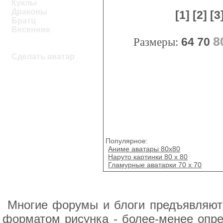
Куклы
Драконы
[1]
[2]
[3
Братц
Весенние
8
Размеры:
64
70
Сделать аватар
Популярное:
Аниме аватары 80x80
Наруто картинки 80 x 80
Гламурные аватарки 70 x 70
Многие форумы и блоги предъявляют 
форматом рисунка - более-менее опр