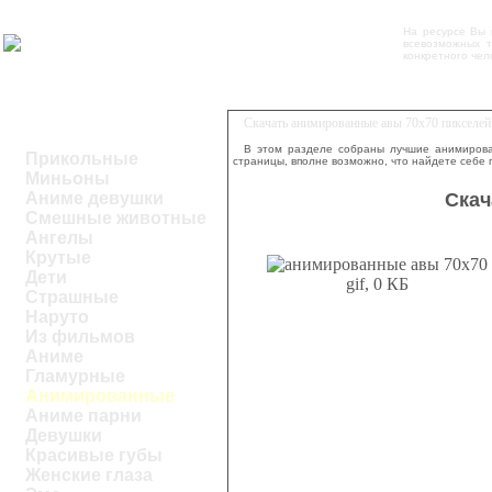
На ресурсе Вы
всевозможных т
конкретного чел
Скачать анимированные авы 70x70 пикселе
В этом разделе собраны лучшие анимирова
Прикольные
страницы, вполне возможно, что найдете себе 
Миньоны
Скач
Аниме девушки
Смешные животные
Ангелы
Крутые
Дети
gif, 0 КБ
Страшные
Наруто
Из фильмов
Аниме
Гламурные
Анимированные
Аниме парни
Девушки
Красивые губы
Женские глаза