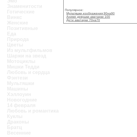
Эмо
Знаменитости
Популярное:
Готические
Мультяшки изображения 90на90
Винкс
Аниме девушки аватарки 100
Дети аватарки 70на70
Женские
Позитивные
Еда
Природа
Цветы
Из мультфильмов
Шаржи на звезд
Мотоциклы
Мишки Тедди
Любовь и сердца
Фэнтези
Мультяшки
Машины
Хэллоуин
Новогодние
14 февраля
Любовь и романтика
Куклы
Драконы
Братц
Весенние