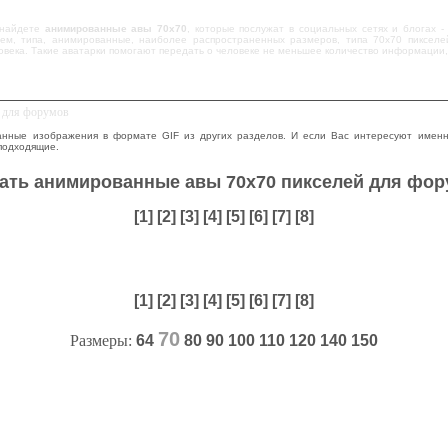
 найдете
анимированные авы 70x70
, которые послужат в социальных сетях и блогах 
ем, типа, анимированные, наиболее распространенных размеров, типа 70x70 пикселе
овека. Такие аватарки помогают передать о человеке не меньшее количество информации,
й для форумов
нные изображения в формате GIF из других разделов. И если Вас интересуют именн
подходящие.
ать анимированные авы 70x70 пикселей для фо
[1]
[2]
[3]
[4]
[5]
[6]
[7]
[8]
[1]
[2]
[3]
[4]
[5]
[6]
[7]
[8]
70
Размеры:
64
80
90
100
110
120
140
150