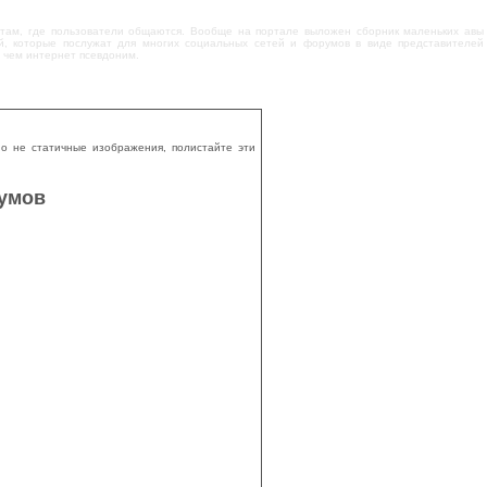
- там, где пользователи общаются. Вообще на портале выложен сборник маленьких авы
й, которые послужат для многих социальных сетей и форумов в виде представителей
 чем интернет псевдоним.
о не статичные изображения, полистайте эти
румов