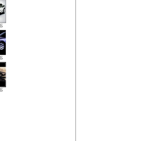
КБ
КБ
КБ