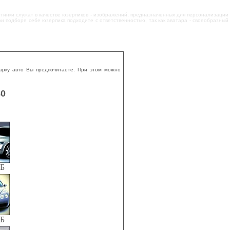
артинки служат в качестве юзерпиков - изображений, предназначенных для персонализации
ри подборе себе юзерпика подходите с ответственностью, так как аватара - своеобразный
арку авто Вы предпочитаете. При этом можно
80
КБ
КБ