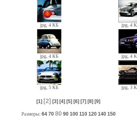
jpg, 4 КБ
jpg, 4 
jpg, 4 КБ
jpg, 4 
jpg, 5 КБ
jpg, 3 
[2]
[1]
[3]
[4]
[5]
[6]
[7]
[8]
[9]
80
Размеры:
64
70
90
100
110
120
140
150