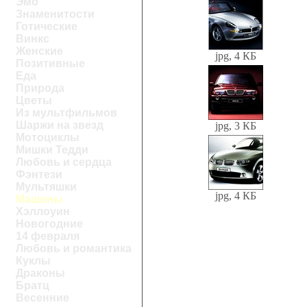
Эмо
Знаменитости
Готические
Винкс
Женские
jpg, 4 КБ
Позитивные
Еда
Природа
Цветы
Из мультфильмов
Шаржи на звезд
jpg, 3 КБ
Мотоциклы
Мишки Тедди
Любовь и сердца
Фэнтези
Мультяшки
jpg, 4 КБ
Машины
Хэллоуин
Новогодние
14 февраля
Любовь и романтика
Куклы
Драконы
Братц
Весенние