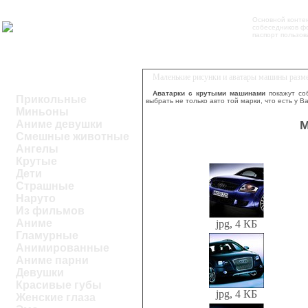
Основной контен
собеседников фо
паспорт пользов
Маленькие рисунки и аватары машины разм
Аватарки с крутыми машинами
покажут со
Прикольные
выбрать не только авто той марки, что есть у 
Миньоны
М
Аниме девушки
Смешные животные
Ангелы
Крутые
Дети
Страшные
Наруто
Из фильмов
Аниме
jpg, 4 КБ
Гламурные
Анимированные
Аниме парни
Девушки
Красивые губы
jpg, 4 КБ
Женские глаза