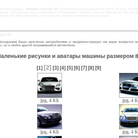
т этих страниц -
машины аватары 80
, используемые для форумов и чатов. То есть эти к
рума. Эти рисунки часто показывают темперамент человека или его увлечения. Так что п
ателя. Тут большой выбор, что позволит отыскать оптимальное решение.
ером 80
беседникам Ваше увлечение автомобилями и продемонстрируют им какую конкретно м
Вас, но и любое другой понравившийся автомобиль.
аленькие рисунки и аватары машины размером 
[2]
[1]
[3]
[4]
[5]
[6]
[7]
[8]
[9]
jpg, 4 КБ
jpg, 4 
jpg, 4 КБ
jpg, 4 