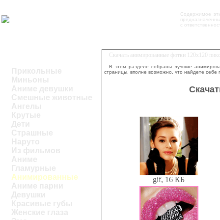
Содержимое эт
предназначенных
с ответственнос
Скачать анимированные фотки 120x120 пик
В этом разделе собраны лучшие анимирова
Прикольные
страницы, вполне возможно, что найдете себе 
Миньоны
Скачат
Аниме девушки
Смешные животные
Ангелы
Крутые
Дети
Страшные
Наруто
Из фильмов
Аниме
Гламурные
Анимированные
gif, 16 КБ
Аниме парни
Девушки
Красивые губы
Женские глаза