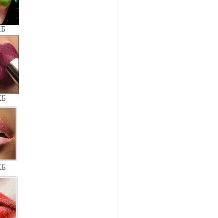
КБ
КБ
КБ