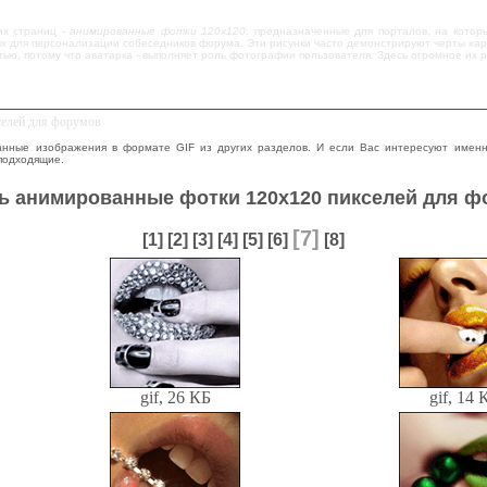
их страниц -
анимированные фотки 120x120
, предназначенные для порталов, на котор
 для персонализации собеседников форума. Эти рисунки часто демонстрируют черты хара
тью, потому что аватарка - выполняет роль фотографии пользователя. Здесь огромное их
селей для форумов
нные изображения в формате GIF из других разделов. И если Вас интересуют именн
подходящие.
ь анимированные фотки 120x120 пикселей для 
[7]
[1]
[2]
[3]
[4]
[5]
[6]
[8]
gif, 26 КБ
gif, 14 