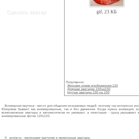
gif, 23 КБ
Сделать аватар
Популярное:
Женские ножки изображения 120
Девушки аватарки 150на150
Крутые аватары 100 на 100
Всемирная паутина - место для общения незнакомых людей, поэтому так интересно ино
Юзерпики бывают как анимированные, так и без движения. Когда нужна анимация, ис
всевозможные аватары и автоматически их ужимают, а некоторые - сразу указывают м
анимированные фотки 120x120.
©
avotar.ru - маленькие картинки и прикольные аватары