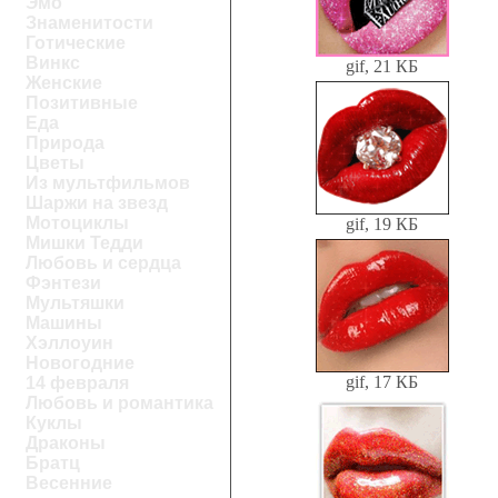
Эмо
Знаменитости
Готические
Винкс
gif, 21 КБ
Женские
Позитивные
Еда
Природа
Цветы
Из мультфильмов
Шаржи на звезд
Мотоциклы
gif, 19 КБ
Мишки Тедди
Любовь и сердца
Фэнтези
Мультяшки
Машины
Хэллоуин
Новогодние
gif, 17 КБ
14 февраля
Любовь и романтика
Куклы
Драконы
Братц
Весенние