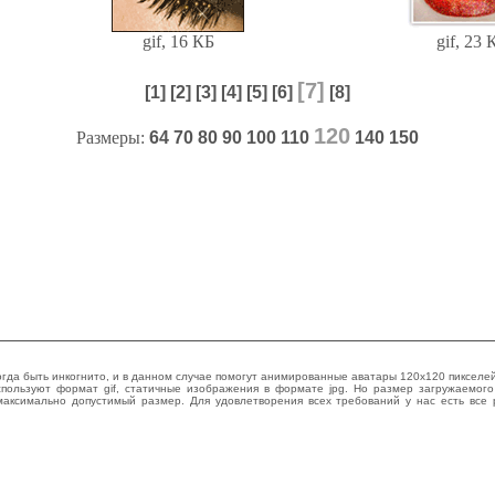
gif, 16 КБ
gif, 23 
[7]
[1]
[2]
[3]
[4]
[5]
[6]
[8]
120
Размеры:
64
70
80
90
100
110
140
150
гда быть инкогнито, и в данном случае помогут анимированные аватары 120x120 пикселей
пользуют формат gif, статичные изображения в формате jpg. Но размер загружаемог
аксимально допустимый размер. Для удовлетворения всех требований у нас есть все р