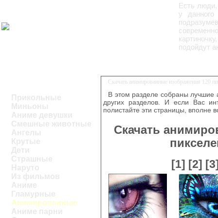
Есть люди,
у данного
подразум
современн
картиночку
подойдут а
Скачать анимированные изображения 120 п
В этом разделе собраны лучшие
Прикольные
других разделов. И если Вас ин
Миньоны
полистайте эти страницы, вполне 
Аниме девушки
Смешные животные
Скачать анимиро
Ангелы
пикселе
Крутые
Дети
Страшные
[1]
[2]
[3
Наруто
Из фильмов
Аниме
Гламурные
Анимированные
Аниме парни