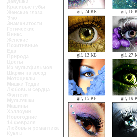
Девушки
Красивые губы
gif, 24 КБ
gif, 16 
Женские глаза
Эмо
Знаменитости
Готические
Винкс
Женские
Позитивные
Еда
gif, 13 КБ
gif, 27 
Природа
Цветы
Из мультфильмов
Шаржи на звезд
Мотоциклы
Мишки Тедди
Любовь и сердца
Фэнтези
gif, 15 КБ
gif, 19 
Мультяшки
Машины
Хэллоуин
Новогодние
14 февраля
Любовь и романтика
Куклы