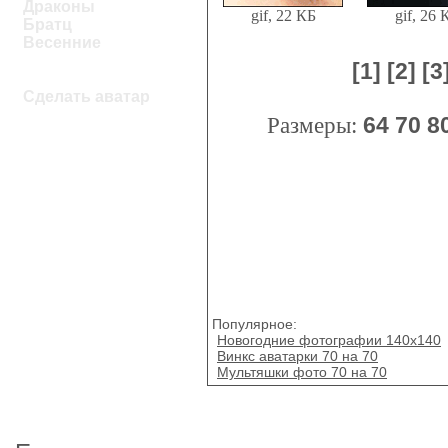
Драконы
gif, 22 КБ
gif, 26 
Братц
Весенние
[1]
[2]
[3
Сделать аватар
Размеры:
64
70
8
Популярное:
Новогодние фотографии 140х140
Винкс аватарки 70 на 70
Мультяшки фото 70 на 70