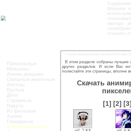
Содержимое
форумов и
используе
показывают
аватара р
своеобразн
отыскать о
Скачать анимированные фотки 64x64 пиксе
В этом разделе собраны лучшие
Прикольные
других разделов. И если Вас ин
Миньоны
полистайте эти страницы, вполне 
Аниме девушки
Смешные животные
Скачать аними
Ангелы
пикселе
Крутые
Дети
Страшные
[1]
[2]
[3
Наруто
Из фильмов
Аниме
Гламурные
Анимированные
gif, 7 КБ
gif, 6 