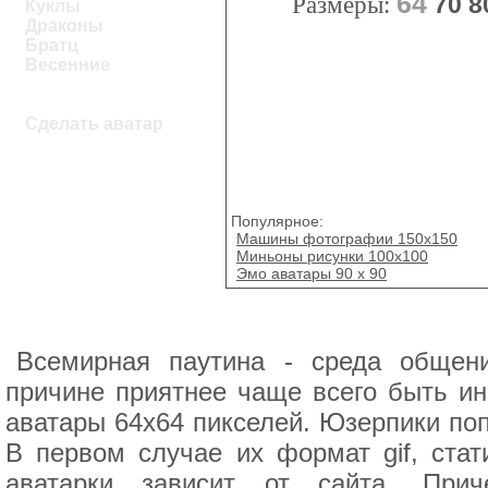
64
Размеры:
70
8
Куклы
Драконы
Братц
Весенние
Сделать аватар
Популярное:
Машины фотографии 150x150
Миньоны рисунки 100x100
Эмо аватары 90 х 90
Всемирная паутина - среда общени
причине приятнее чаще всего быть ин
аватары 64x64 пикселей. Юзерпики поп
В первом случае их формат gif, ста
аватарки зависит от сайта. При