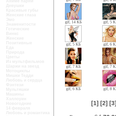
Аниме парни
Девушки
Красивые губы
Женские глаза
Эмо
gif, 14 КБ
gif, 5 
Знаменитости
Готические
Винкс
Женские
Позитивные
gif, 5 КБ
gif, 6 
Еда
Природа
Цветы
Из мультфильмов
Шаржи на звезд
gif, 7 КБ
gif, 7 
Мотоциклы
Мишки Тедди
Любовь и сердца
Фэнтези
gif, 6 КБ
gif, 8 
Мультяшки
Машины
Хэллоуин
[1]
[2]
[3
Новогодние
14 февраля
Любовь и романтика