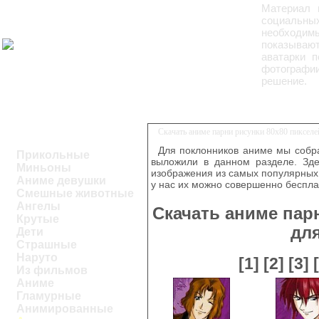
Материал 
социальных
необходим
показывают
аватарки п
фотографии
решение.
Скачать аниме парни рисунки 80х80 пиксел
Для поклонников аниме мы собра
Прикольные
выложили в данном разделе. Зде
Миньоны
изображения из самых популярных 
Аниме девушки
у нас их можно совершенно беспла
Смешные животные
Ангелы
Скачать аниме пар
Крутые
дл
Дети
Страшные
Наруто
[1]
[2]
[3]
Из фильмов
Аниме
Гламурные
Анимированные