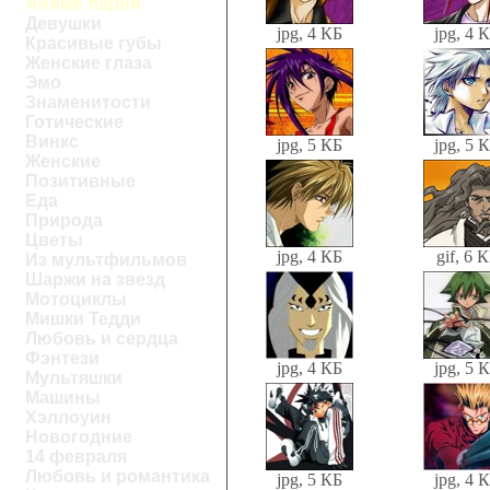
Аниме парни
Девушки
jpg, 4 КБ
jpg, 4 
Красивые губы
Женские глаза
Эмо
Знаменитости
Готические
Винкс
jpg, 5 КБ
jpg, 5 
Женские
Позитивные
Еда
Природа
Цветы
jpg, 4 КБ
gif, 6 
Из мультфильмов
Шаржи на звезд
Мотоциклы
Мишки Тедди
Любовь и сердца
Фэнтези
jpg, 4 КБ
jpg, 5 
Мультяшки
Машины
Хэллоуин
Новогодние
14 февраля
Любовь и романтика
jpg, 5 КБ
jpg, 4 