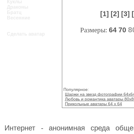
Куклы
Драконы
Братц
[1]
[2]
[3]
Весенние
8
Размеры:
64
70
Сделать аватар
Популярное:
Шаржи на звезд фотографии 64х6
Любовь и романтика аватары 80x8
Прикольные аватары 64 x 64
Интернет - анонимная среда общен