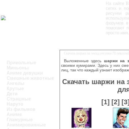
На сайте 
сетях и по
рисунки р
используем
форумов в
помогают п
просто имя.
Скачать шаржи на звезд рисунки 70 пиксел
Выложенные здесь
шаржи на з
Прикольные
своими кумирами. Здесь у них см
Миньоны
лиц, так что каждый узнает изобра
Аниме девушки
Смешные животные
Скачать шаржи на 
Ангелы
дл
Крутые
Дети
Страшные
[1]
[2]
[3
Наруто
Из фильмов
Аниме
Гламурные
Анимированные