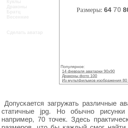
Куклы
Драконы
70
Размеры:
64
8
Братц
Весенние
Сделать аватар
Популярное:
14 февраля аватарки 90x90
Драконы фото 100
Из мультфильмов изображения 80 
Допускается загружать различные ав
статичные jpg. Но обычно рисунк
например, 70 точек. Здесь практичес
размеров, что бы каждый смог найти 