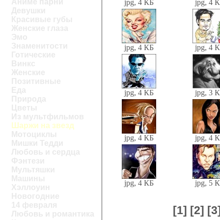
Аниме парни
jpg, 4 КБ
jpg, 4 
Девушки
Красивые губы
Женские глаза
Эмо
Знаменитости
jpg, 4 КБ
jpg, 4 
Готические
Винкс
Женские
Позитивные
Еда
jpg, 4 КБ
jpg, 3 
Природа
Цветы
Из мультфильмов
Шаржи на звезд
Мотоциклы
jpg, 4 КБ
jpg, 4 
Мишки Тедди
Любовь и сердца
Фэнтези
Мультяшки
Машины
jpg, 4 КБ
jpg, 5 
Хэллоуин
Новогодние
14 февраля
[1]
[2]
[3
Любовь и романтика