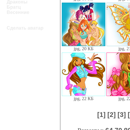
Драконы
Братц
Весенние
Сделать аватар
jpg, 20 КБ
jpg, 
jpg, 22 КБ
jpg, 
[1]
[2]
[3]