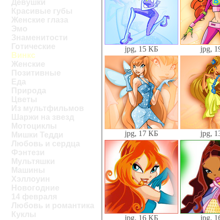
Девушки
Красивые губы
Женские глаза
Эмо
Знаменитости
Готические
jpg, 15 КБ
jpg, 
Винкс
Женские
Позитивные
Еда
Природа
Цветы
Из мультфильмов
Шаржи на звезд
Мотоциклы
jpg, 17 КБ
jpg, 
Мишки Тедди
Любовь и сердца
Фэнтези
Мультяшки
Машины
Хэллоуин
Новогодние
14 февраля
Любовь и романтика
Куклы
jpg, 16 КБ
jpg, 