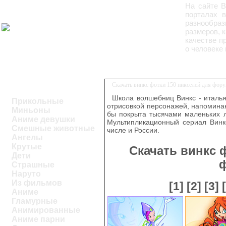
На сайте 
порталах 
разнообра
размеров, к
качестве п
о человеке
Скачать винкс фотки 150 пикселей для фор
Школа волшебниц Винкс - италь
Прикольные
отрисовкой персонажей, напоминаю
Миньоны
бы покрыта тысячами маленьких л
Аниме девушки
Мультипликационный сериал Винкс
Смешные животные
числе и России.
Ангелы
Крутые
Скачать винкс 
Дети
Страшные
Наруто
Из фильмов
[1]
[2]
[3]
Аниме
Гламурные
Анимированные
Аниме парни