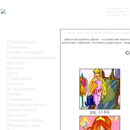
На ресурсе Вы
всевозможных те
человека. Такие
Скачать винкс авы 140 на 140 пикселей для
Школа волшебниц Винкс - итальянский мультс
Прикольные
маленьких лампочек. Основная аудитория - подр
Миньоны
С
Аниме девушки
Смешные животные
Ангелы
Крутые
Дети
Страшные
Наруто
Из фильмов
Аниме
Гламурные
Анимированные
Аниме парни
jpg, 13 КБ
Девушки
Красивые губы
Женские глаза