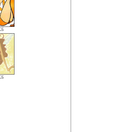
КБ
КБ