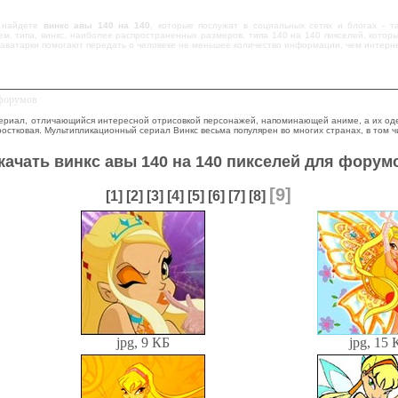
 найдете
винкс авы 140 на 140
, которые послужат в социальных сетях и блогах - 
м, типа, винкс, наиболее распространенных размеров, типа 140 на 140 пикселей, котор
 аватарки помогают передать о человеке не меньшее количество информации, чем интерн
 форумов
ериал, отличающийся интересной отрисовкой персонажей, напоминающей аниме, а их одеж
остковая. Мультипликационный сериал Винкс весьма популярен во многих странах, в том ч
качать винкс авы 140 на 140 пикселей для форум
[9]
[1]
[2]
[3]
[4]
[5]
[6]
[7]
[8]
jpg, 9 КБ
jpg, 15 