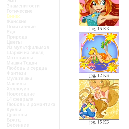
Эмо
Знаменитости
Готические
Винкс
Женские
Позитивные
jpg, 15 КБ
Еда
Природа
Цветы
Из мультфильмов
Шаржи на звезд
Мотоциклы
Мишки Тедди
Любовь и сердца
Фэнтези
jpg, 12 КБ
Мультяшки
Машины
Хэллоуин
Новогодние
14 февраля
Любовь и романтика
Куклы
Драконы
Братц
jpg, 15 КБ
Весенние