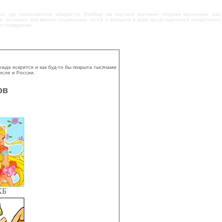
там, где пользователи общаются. Вообще на портале выложен сборник маленьких авы
ые послужат для многих социальных сетей и форумов в виде представителей конкретного
ет псевдоним.
да искрится и как буд-то бы покрыта тысячами
исле и России.
ов
КБ