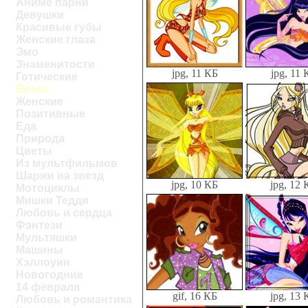
Аниме парни
Девушки
Красивые губы
Женские глаза
Эмо
Знаменитости
jpg, 11 КБ
jpg, 11 
Готические
Винкс
Женские
Позитивные
Еда
Природа
Цветы
Из мультфильмов
Шаржи на звезд
jpg, 10 КБ
jpg, 12 
Мотоциклы
Мишки Тедди
Любовь и сердца
Фэнтези
Мультяшки
Машины
Хэллоуин
Новогодние
14 февраля
gif, 16 КБ
jpg, 13 
Любовь и романтика