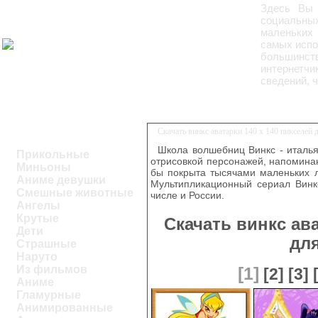
Здесь Вы
социальных
маленьких
самых испо
большинст
интернетч
сведений, ч
Скачать винкс аватарки 140 х 140 пикселей
Школа волшебниц Винкс - италь
Прикольные
отрисовкой персонажей, напоминаю
Миньоны
бы покрыта тысячами маленьких л
Аниме девушки
Мультипликационный сериал Винкс
Смешные животные
числе и России.
Ангелы
Крутые
Скачать винкс ава
Дети
дл
Страшные
Наруто
Из фильмов
[1]
[2]
[3]
Аниме
Гламурные
Анимированные