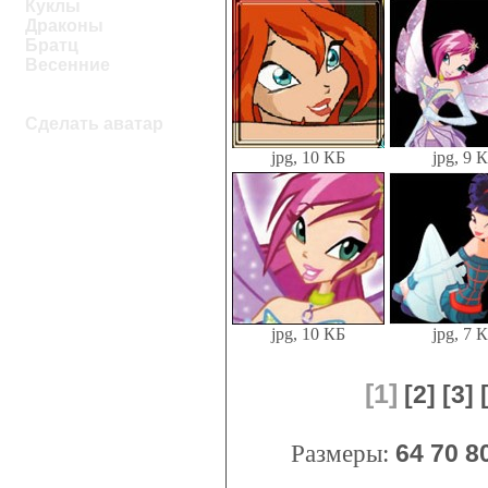
Куклы
Драконы
Братц
Весенние
Сделать аватар
jpg, 10 КБ
jpg, 9 
jpg, 10 КБ
jpg, 7 
[1]
[2]
[3]
Размеры:
64
70
8