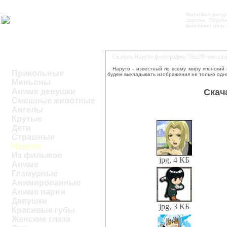
Материал ресур
форума. Подобн
выполняет роль 
Скачать Наруто фотографии 70на70 пиксел
Наруто - известный по всему миру японский
Прикольные
будем выкладывать изображения не только одно
Миньоны
Скач
Аниме девушки
Смешные животные
Ангелы
Крутые
Дети
Страшные
Наруто
Из фильмов
jpg, 4 КБ
Аниме
Гламурные
Анимированные
Аниме парни
Девушки
jpg, 3 КБ
Красивые губы
Женские глаза