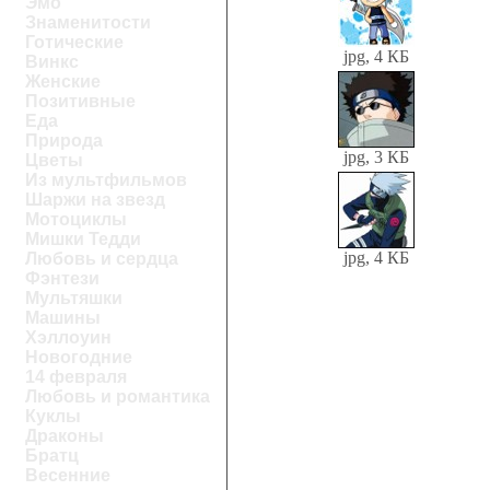
Эмо
Знаменитости
Готические
jpg, 4 КБ
Винкс
Женские
Позитивные
Еда
Природа
jpg, 3 КБ
Цветы
Из мультфильмов
Шаржи на звезд
Мотоциклы
Мишки Тедди
jpg, 4 КБ
Любовь и сердца
Фэнтези
Мультяшки
Машины
Хэллоуин
Новогодние
14 февраля
Любовь и романтика
Куклы
Драконы
Братц
Весенние