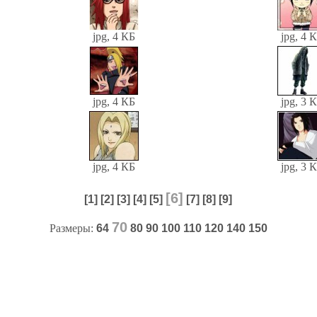
jpg, 4 КБ
jpg, 4 
jpg, 4 КБ
jpg, 3 
jpg, 4 КБ
jpg, 3 
[6]
[1]
[2]
[3]
[4]
[5]
[7]
[8]
[9]
70
Размеры:
64
80
90
100
110
120
140
150