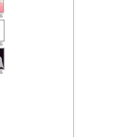
КБ
КБ
КБ