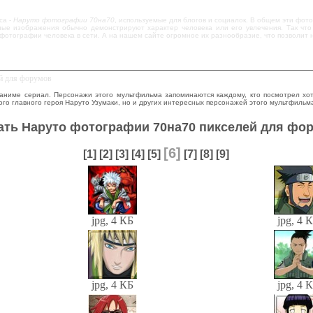
са -
Наруто фотографии 70на70
, используемые для блогов и социалок. В общем эти фо
ые изображения обычно демонстрируют характер человека или его увлечения. Так что п
фотографии человека в сети. А на нашем сайте огромное их разнообразие, что позволит
ей для форумов
 аниме сериал. Персонажи этого мультфильма запоминаются каждому, кто посмотрел хо
го главного героя Наруто Узумаки, но и других интересных персонажей этого мультфильм
ать Наруто фотографии 70на70 пикселей для фо
[6]
[1]
[2]
[3]
[4]
[5]
[7]
[8]
[9]
jpg, 4 КБ
jpg, 4 
jpg, 4 КБ
jpg, 4 