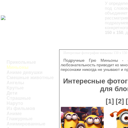
У определе
под словом
объединяе
рассматри
подразуме
конкретног
150 x 150
, 
Интересные фотографии миньоны 150 x 150 
Подручные Грю Миньоны - 
Прикольные
любознательность приводит ко мно
Миньоны
персонажи никогда не унывают и п
Аниме девушки
Смешные животные
Интересные фотог
Ангелы
для бло
Крутые
Дети
Страшные
[1]
[2]
Наруто
Из фильмов
Аниме
Гламурные
Анимированные