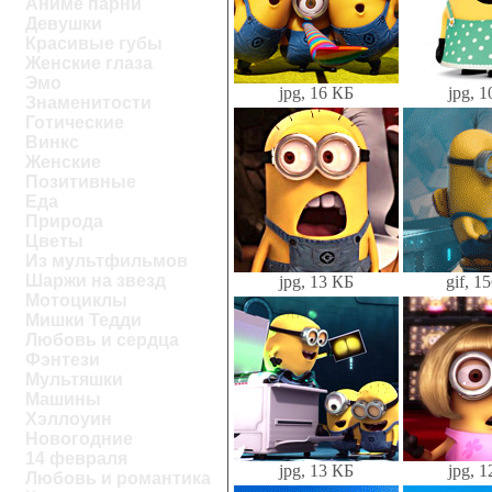
Аниме парни
Девушки
Красивые губы
Женские глаза
Эмо
jpg, 16 КБ
jpg, 
Знаменитости
Готические
Винкс
Женские
Позитивные
Еда
Природа
Цветы
Из мультфильмов
Шаржи на звезд
jpg, 13 КБ
gif, 1
Мотоциклы
Мишки Тедди
Любовь и сердца
Фэнтези
Мультяшки
Машины
Хэллоуин
Новогодние
14 февраля
jpg, 13 КБ
jpg, 
Любовь и романтика