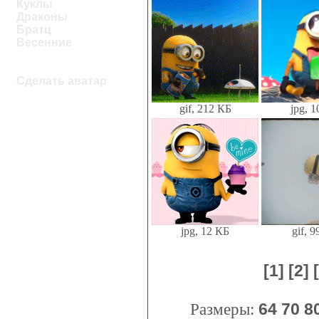
Куклы
Драконы
Братц
Весенние
Сделать аватар
gif, 212 КБ
jpg, 
jpg, 12 КБ
gif, 
[1]
[2]
Размеры:
64
70
8