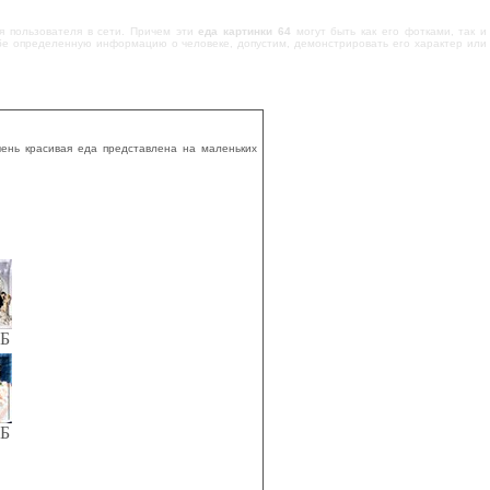
я пользователя в сети. Причем эти
еда картинки 64
могут быть как его фотками, так и
бе определенную информацию о человеке, допустим, демонстрировать его характер или
чень красивая еда представлена на маленьких
КБ
КБ