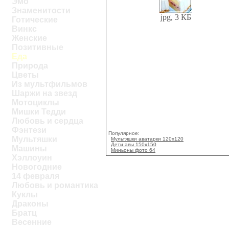
Эмо
Знаменитости
jpg, 3 КБ
Готические
Винкс
Женские
Позитивные
Еда
Природа
Цветы
Из мультфильмов
Шаржи на звезд
Мотоциклы
Мишки Тедди
Любовь и сердца
Фэнтези
Популярное:
Мультяшки
Мультяшки аватарки 120х120
Дети авы 150х150
Машины
Миньоны фото 64
Хэллоуин
Новогодние
14 февраля
Любовь и романтика
Куклы
Драконы
Братц
Весенние