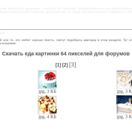
ночки небольшой величины, к примеру 64 пикселей, предназначенные для представлени
бражениями разной тематики, допустим еда, но тогда картинки обязаны содержать в се
мов
й или те, кто любит хорошо поесть, смогут подобрать аватарку в этом разделе. Тут о
к юзерпики.
Скачать еда картинки 64 пикселей для форумов
[3]
[1]
[2]
jpg, 3 КБ
jpg, 3 
jpg, 4 КБ
jpg, 3 