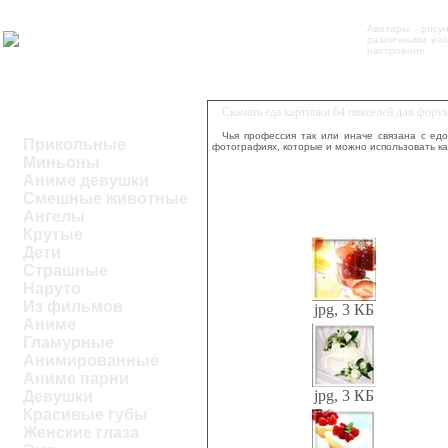
Аватары - рису
различными изо
настроение.
Скачать еда картинки 64 пикселей для фору
Чья профессия так или иначе связана с едо
Прикольные
фотографиях, которые и можно использовать ка
Миньоны
Аниме девушки
Смешные животные
Ангелы
Крутые
Дети
Страшные
Наруто
Из фильмов
jpg, 3 КБ
Аниме
Гламурные
Анимированные
Аниме парни
jpg, 3 КБ
Девушки
Красивые губы
Женские глаза