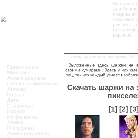
Материал 
для блогов
предназнач
отражают х
решайте эт
фотографии
решение.
Скачать шаржи на звезд изображения 80на8
Выложенные здесь
шаржи на з
Прикольные
своими кумирами. Здесь у них см
Миньоны
лиц, так что каждый узнает изобра
Аниме девушки
Смешные животные
Скачать шаржи на 
Ангелы
пикселе
Крутые
Дети
Страшные
[1]
[2]
[3
Наруто
Из фильмов
Аниме
Гламурные
Анимированные