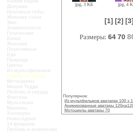
Аниме парни
jpg, 3 КБ
jpg, 4 
Девушки
Красивые губы
Женские глаза
[1]
[2]
[3
Эмо
Знаменитости
Готические
8
Размеры:
64
70
Винкс
Женские
Позитивные
Еда
Природа
Цветы
Из мультфильмов
Шаржи на звезд
Мотоциклы
Мишки Тедди
Любовь и сердца
Популярное:
Фэнтези
Из мультфильмов аватарки 100 x 
Мультяшки
Анимированные аватары 120на12
Машины
Мотоциклы аватары 70
Хэллоуин
Новогодние
14 февраля
Любовь и романтика