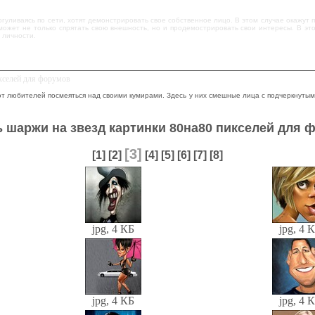
огуливаясь по сети, хотят демонстрировать свое собственное лицо. В этом случае окажут
может не только спрятать свою внешность, но и продемострировать свои интересы. В это
 личности.
икселей для форумов
т любителей посмеяться над своими кумирами. Здесь у них смешные лица с подчеркнутыми
ь шаржи на звезд картинки 80на80 пикселей для 
[3]
[1]
[2]
[4]
[5]
[6]
[7]
[8]
jpg, 4 КБ
jpg, 4 
jpg, 4 КБ
jpg, 4 