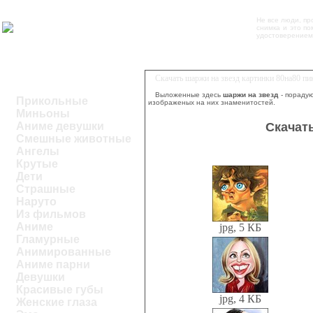
Не все люди, пр
снимка и это по
удостоверением
Скачать шаржи на звезд картинки 80на80 п
Выложенные здесь
шаржи на звезд
- порадую
Прикольные
изображеных на них знаменитостей.
Миньоны
Скачат
Аниме девушки
Смешные животные
Ангелы
Крутые
Дети
Страшные
Наруто
Из фильмов
Аниме
jpg, 5 КБ
Гламурные
Анимированные
Аниме парни
Девушки
Красивые губы
jpg, 4 КБ
Женские глаза