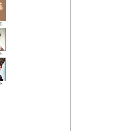
КБ
КБ
КБ