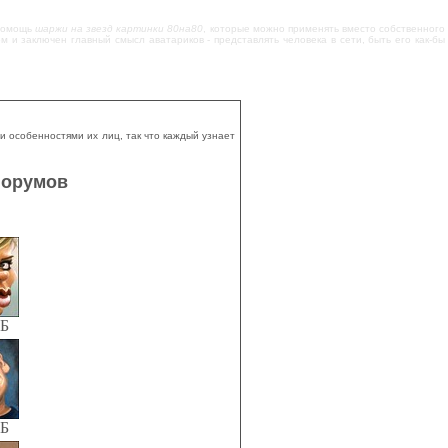
 помощь
шаржи на звезд картинки 80на80
, которые можно применять вместо собственного
м и заключен главный смысл аватариков - представлять человека в сети, быть его как-бы
 особенностями их лиц, так что каждый узнает
форумов
КБ
КБ