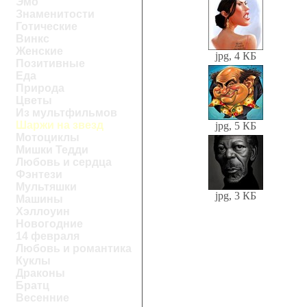
Эмо
Знаменитости
Готические
Винкс
Женские
jpg, 4 КБ
Позитивные
Еда
Природа
Цветы
Из мультфильмов
Шаржи на звезд
jpg, 5 КБ
Мотоциклы
Мишки Тедди
Любовь и сердца
Фэнтези
Мультяшки
jpg, 3 КБ
Машины
Хэллоуин
Новогодние
14 февраля
Любовь и романтика
Куклы
Драконы
Братц
Весенние