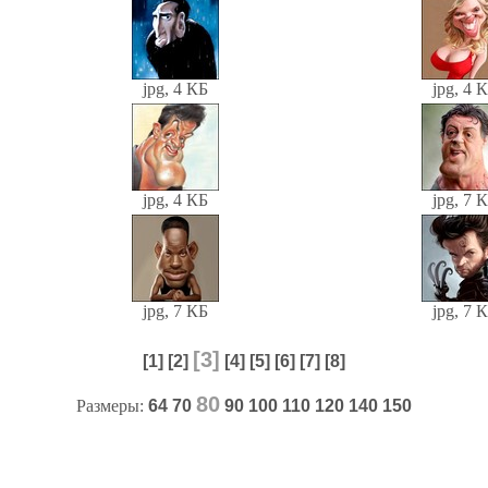
jpg, 4 КБ
jpg, 4 
jpg, 4 КБ
jpg, 7 
jpg, 7 КБ
jpg, 7 
[3]
[1]
[2]
[4]
[5]
[6]
[7]
[8]
80
Размеры:
64
70
90
100
110
120
140
150