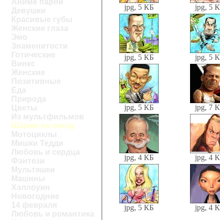
Аниме парни
jpg, 5 КБ
jpg, 5 
Девушки
Красивые губы
Женские глаза
Эмо
Знаменитости
Готические
jpg, 5 КБ
jpg, 5 
Винкс
Женские
Позитивные
Еда
Природа
jpg, 5 КБ
jpg, 7 
Цветы
Из мультфильмов
Шаржи на звезд
Мотоциклы
Мишки Тедди
Любовь и сердца
jpg, 4 КБ
jpg, 4 
Фэнтези
Мультяшки
Машины
Хэллоуин
Новогодние
14 февраля
jpg, 5 КБ
jpg, 4 
Любовь и романтика