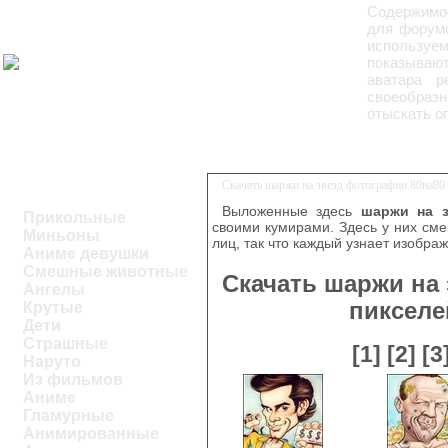
Содержимое
для форумо
используе
показывают
аватара р
своеобразн
отыскать о
Скачать шаржи на звезд фотографии 80на80
Выложенные здесь
шаржи на з
Прикольные
своими кумирами. Здесь у них см
Миньоны
лиц, так что каждый узнает изобра
Аниме девушки
Смешные животные
Скачать шаржи на
Ангелы
пикселе
Крутые
Дети
Страшные
[1]
[2]
[3
Наруто
Из фильмов
Аниме
Гламурные
Анимированные