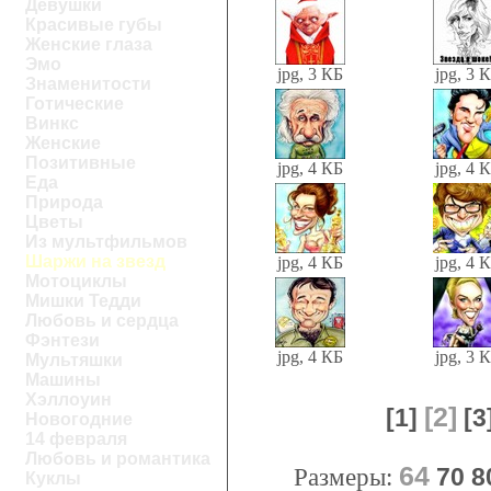
Девушки
Красивые губы
Женские глаза
Эмо
jpg, 3 КБ
jpg, 3 
Знаменитости
Готические
Винкс
Женские
Позитивные
jpg, 4 КБ
jpg, 4 
Еда
Природа
Цветы
Из мультфильмов
Шаржи на звезд
jpg, 4 КБ
jpg, 4 
Мотоциклы
Мишки Тедди
Любовь и сердца
Фэнтези
jpg, 4 КБ
jpg, 3 
Мультяшки
Машины
Хэллоуин
[2]
[1]
[3
Новогодние
14 февраля
Любовь и романтика
64
Размеры:
70
8
Куклы