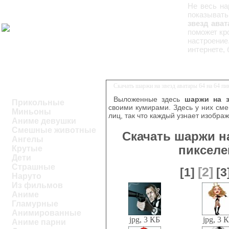
Не весь на
показывать
звезд ават
поможет кро
настроение
интернете,
Скачать шаржи на звезд аватары 64 на 64 п
Выложенные здесь
шаржи на з
Прикольные
своими кумирами. Здесь у них см
Миньоны
лиц, так что каждый узнает изобра
Аниме девушки
Смешные животные
Скачать шаржи на
Ангелы
пикселе
Крутые
Дети
Страшные
[2]
[1]
[3
Наруто
Из фильмов
Аниме
Гламурные
Анимированные
jpg, 3 КБ
jpg, 3 
Аниме парни