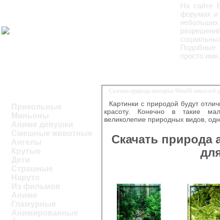
На сайте 
форумах и 
небольших 
разрешений
социальны
Подобные 
просто имя.
Скачать природа аватарки 90на90 пикселей
Картинки с природой будут отли
Прикольные
красоту. Конечно в такие мал
Миньоны
великолепие природных видов, одн
Аниме девушки
Смешные животные
Скачать природа 
Ангелы
дл
Крутые
Дети
Страшные
Наруто
Из фильмов
Аниме
Гламурные
Анимированные