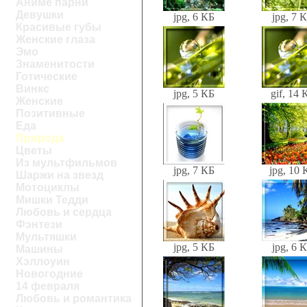
Аниме парни
Девушки
jpg, 6 КБ
jpg, 7 
Красивые губы
Женские глаза
Эмо
Знаменитости
Готические
Винкс
jpg, 5 КБ
gif, 14 
Женские
Позитивные
Еда
Природа
Цветы
Из мультфильмов
jpg, 7 КБ
jpg, 10 
Шаржи на звезд
Мотоциклы
Мишки Тедди
Любовь и сердца
Фэнтези
Мультяшки
jpg, 5 КБ
jpg, 6 
Машины
Хэллоуин
Новогодние
14 февраля
Любовь и романтика