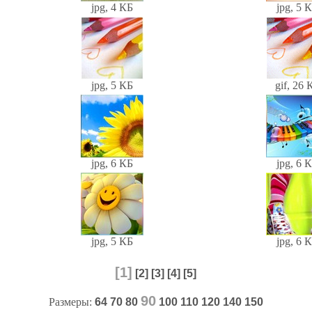
jpg, 4 КБ
jpg, 5 
jpg, 5 КБ
gif, 26 
jpg, 6 КБ
jpg, 6 
jpg, 5 КБ
jpg, 6 
[1]
[2]
[3]
[4]
[5]
90
Размеры:
64
70
80
100
110
120
140
150