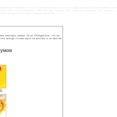
происходит общение и чатов. Так эти аватарки служат в виде рисунков, используемых для
теля или его настроение. Поэтому при поиске себе аватара решайте этот вопрос с
что дает возможность найти лучшее решение.
ие аватары скажут об их обладателе, что он -
ни всегда готовы идти на контакт и не против
румов
КБ