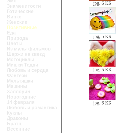
Эмо
jpg, 6 КБ
Знаменитости
Готические
Винкс
Женские
Позитивные
Еда
jpg, 5 КБ
Природа
Цветы
Из мультфильмов
Шаржи на звезд
Мотоциклы
Мишки Тедди
jpg, 5 КБ
Любовь и сердца
Фэнтези
Мультяшки
Машины
Хэллоуин
Новогодние
14 февраля
jpg, 6 КБ
Любовь и романтика
Куклы
Драконы
Братц
Весенние