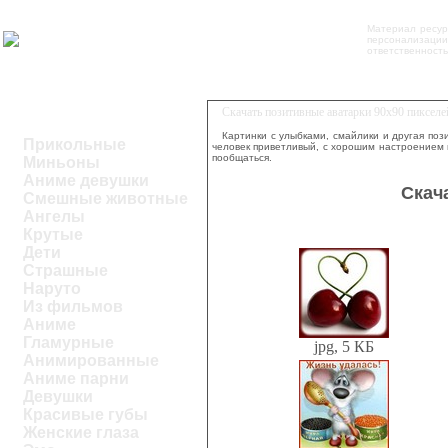
Материал ресур
персонализации
ответственность
Скачать позитивные аватарки 90х90 пиксел
Картинки с улыбками, смайлики и другая по
Прикольные
человек приветливый, с хорошим настроением и
пообщаться.
Миньоны
Аниме девушки
Скач
Смешные животные
Ангелы
Крутые
Дети
Страшные
Наруто
Из фильмов
Аниме
Гламурные
jpg, 5 КБ
Анимированные
Аниме парни
Девушки
Красивые губы
Женские глаза