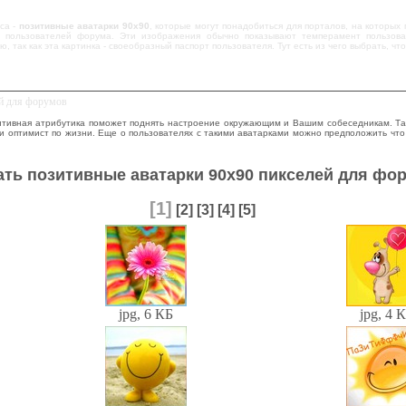
са -
позитивные аватарки 90х90
, которые могут понадобиться для порталов, на которых 
 пользователей форума. Эти изображения обычно показывают темперамент пользова
ю, так как эта картинка - своеобразный паспорт пользователя. Тут есть из чего выбрать, 
ей для форумов
зитивная атрибутика поможет поднять настроение окружающим и Вашим собеседникам. Так
 оптимист по жизни. Еще о пользователях с такими аватарками можно предположить что о
ать позитивные аватарки 90х90 пикселей для фо
[1]
[2]
[3]
[4]
[5]
jpg, 6 КБ
jpg, 4 