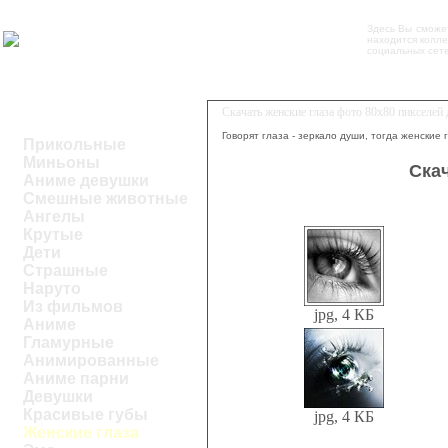
Здесь Вы сможе
находится колле
социальных сете
Скачать женские глаза фото 80x80 пикселей
Говорят глаза - зеркало души, тогда женские 
Прикольные
Миньоны
Ска
Аниме девушки
Смешные животные
Ангелы
Крутые
Дети
Страшные
Наруто
Из фильмов
jpg, 4 КБ
Аниме
Гламурные
Анимированные
Аниме парни
Девушки
Красивые губы
jpg, 4 КБ
Женские глаза