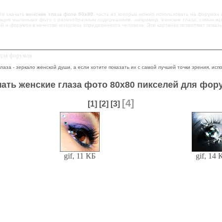
те скачать
женские глаза фото 80x80
, часть из которых можно использовать на форумах 
кция маленьких фото с разнообразным содержанием, например, женские глаза, самых исп
й и форумов в качестве юзерпика определенного человека. Эти картинки позволяют пока
 для форумов
глаза - зеркало женской души, а если хотите показать их с самой лучшей точки зрения, ис
чать женские глаза фото 80x80 пикселей для фор
[4]
[1]
[2]
[3]
gif, 11 КБ
gif, 14 