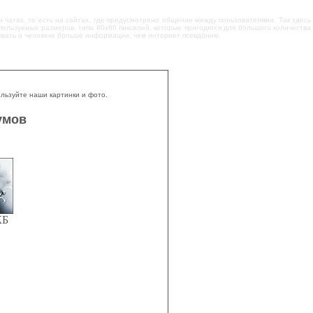
и чатах, то есть на сайтах, где предусмотрено общение между пользователями. Так здесь
ользуемых размеров, типа 80x80 пикселей, которые пригодятся для большого количества
зывать о человеке больше информации, чем интернет псевдоним.
пользуйте наши картинки и фото.
умов
КБ