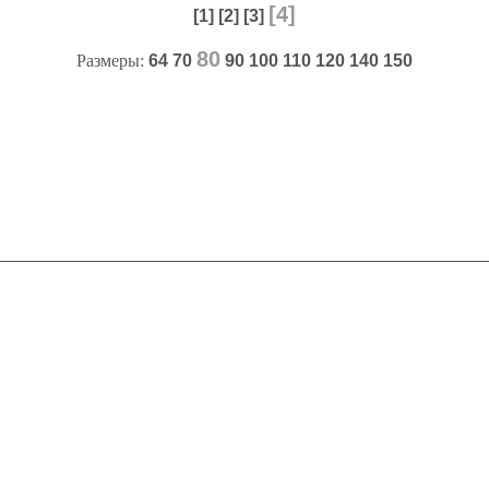
[4]
[1]
[2]
[3]
80
Размеры:
64
70
90
100
110
120
140
150