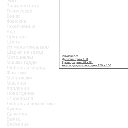
Эмо
Знаменитости
Готические
Винкс
Женские
Позитивные
Еда
Природа
Цветы
Из мультфильмов
Шаржи на звезд
Популярное:
Мотоциклы
Драконы фото 100
Мишки Тедди
Куклы рисунки 90 х 90
Аниме девушки аватарки 150 х 150
Любовь и сердца
Фэнтези
Мультяшки
Машины
Хэллоуин
Новогодние
14 февраля
Любовь и романтика
Куклы
Драконы
Братц
Весенние