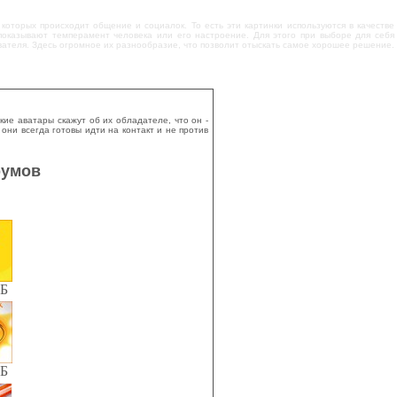
 которых происходит общение и социалок. То есть эти картинки используются в качестве
показывают темперамент человека или его настроение. Для этого при выборе для себя
ователя. Здесь огромное их разнообразие, что позволит отыскать самое хорошее решение.
ие аватары скажут об их обладателе, что он -
ни всегда готовы идти на контакт и не против
румов
КБ
КБ