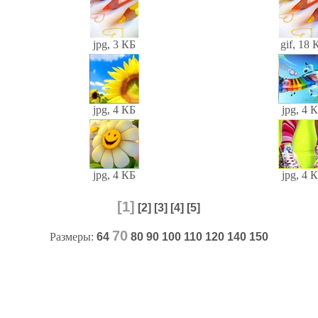
jpg, 3 КБ
gif, 18 
jpg, 4 КБ
jpg, 4 
jpg, 4 КБ
jpg, 4 
[1]
[2]
[3]
[4]
[5]
70
Размеры:
64
80
90
100
110
120
140
150