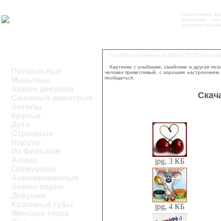
Содержимое да
юзерпиков - из
юзерпика решайт
Скачать позитивные аватарки 70x70 пиксел
Картинки с улыбками, смайлики и другая по
Прикольные
человек приветливый, с хорошим настроением и
пообщаться.
Миньоны
Аниме девушки
Скач
Смешные животные
Ангелы
Крутые
Дети
Страшные
Наруто
Из фильмов
Аниме
jpg, 3 КБ
Гламурные
Анимированные
Аниме парни
Девушки
Красивые губы
jpg, 4 КБ
Женские глаза