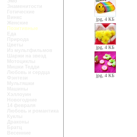
Эмо
Знаменитости
Готические
Винкс
jpg, 4 КБ
Женские
Позитивные
Еда
Природа
Цветы
jpg, 4 КБ
Из мультфильмов
Шаржи на звезд
Мотоциклы
Мишки Тедди
Любовь и сердца
jpg, 4 КБ
Фэнтези
Мультяшки
Машины
Хэллоуин
Новогодние
14 февраля
Любовь и романтика
Куклы
Драконы
Братц
Весенние