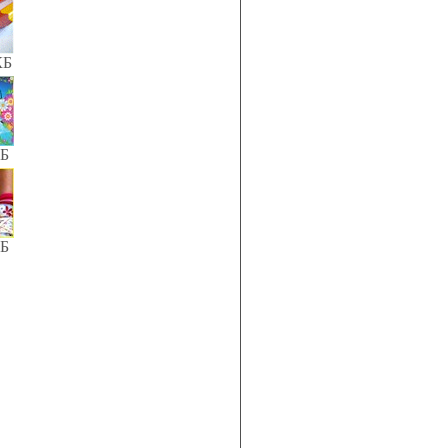
КБ
КБ
КБ