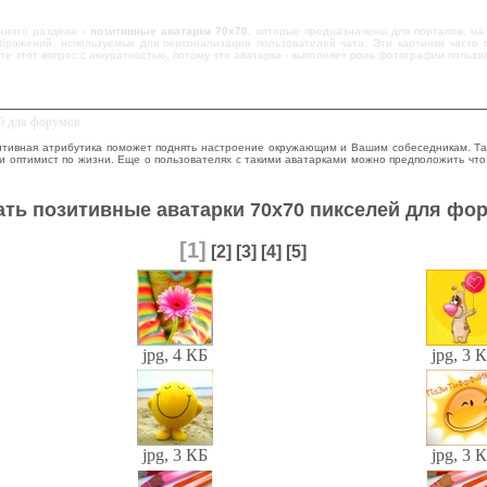
нного раздела -
позитивные аватарки 70x70
, которые предназначены для порталов, на
ображений, используемых для персонализации пользователей чата. Эти картинки часто 
е этот вопрос с аккуратностью, потому что аватарка - выполняет роль фотографии польз
ей для форумов
зитивная атрибутика поможет поднять настроение окружающим и Вашим собеседникам. Так
 оптимист по жизни. Еще о пользователях с такими аватарками можно предположить что о
ать позитивные аватарки 70x70 пикселей для фо
[1]
[2]
[3]
[4]
[5]
jpg, 4 КБ
jpg, 3 
jpg, 3 КБ
jpg, 3 