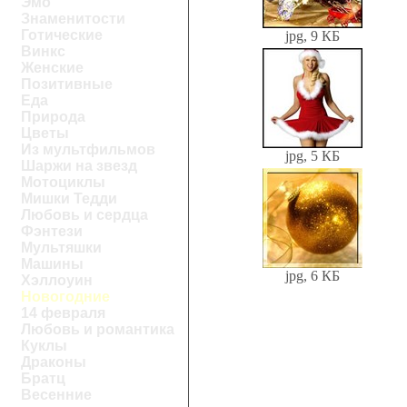
Эмо
Знаменитости
Готические
jpg, 9 КБ
Винкс
Женские
Позитивные
Еда
Природа
Цветы
Из мультфильмов
jpg, 5 КБ
Шаржи на звезд
Мотоциклы
Мишки Тедди
Любовь и сердца
Фэнтези
Мультяшки
Машины
jpg, 6 КБ
Хэллоуин
Новогодние
14 февраля
Любовь и романтика
Куклы
Драконы
Братц
Весенние