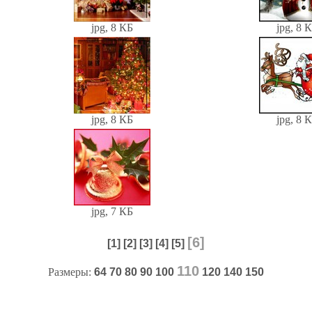
jpg, 8 КБ
jpg, 8 
jpg, 8 КБ
jpg, 8 
jpg, 7 КБ
[6]
[1]
[2]
[3]
[4]
[5]
110
Размеры:
64
70
80
90
100
120
140
150