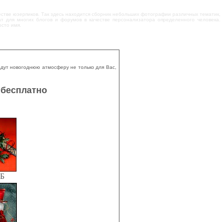
честве юзерпиков. Так здесь находится сборник небольших фотографии различных тематик,
жат для многих блогов и форумов в качестве персонализатора определенного человека.
сто имя.
дут новогоднюю атмосферу не только для Вас,
 бесплатно
КБ