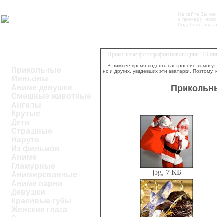
На сайте Вы ув
к примеру, нов
Подобные аватар
Прикольные фотографии новогодние 110 пик
В зимнее время поднять настроение помогу
Прикольные
но и других, увидевших эти аватарки. Поэтому, 
Миньоны
Прикольны
Аниме девушки
Смешные животные
Ангелы
Крутые
Дети
Страшные
Наруто
Из фильмов
Аниме
Гламурные
jpg, 7 КБ
Анимированные
Аниме парни
Девушки
Красивые губы
Женские глаза