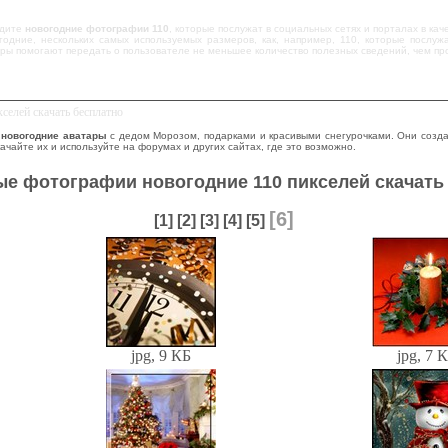
идите
новогодние фотографии 110
, которые послужат в социальных сетях и порталах в ка
огодние, нескольких самых используемых размеров, как, например, 110, которые послу
ы помогают передать о пользователе не меньшее количество полезных сведений, чем про
селей скачать бесплатно
т
новогодние аватары
с дедом Морозом, подарками и красивыми снегурочками. Они созда
качайте их и используйте на форумах и других сайтах, где это возможно.
е фотографии новогодние 110 пикселей скачать
[6]
[1]
[2]
[3]
[4]
[5]
jpg, 9 КБ
jpg, 7 