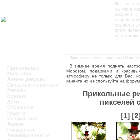
На этих ст
на форумах
рисунки с
разрешени
социальных
фото позво
псевдоним.
Прикольные рисунки новогодние 110 пикселе
В зимнее время поднять настр
Прикольные
Морозом, подарками и красивы
Миньоны
атмосферу не только для Вас, но
Аниме девушки
качайте их и используйте на форума
Смешные животные
Ангелы
Прикольные ри
Крутые
пикселей 
Дети
Страшные
Наруто
[1]
[2
Из фильмов
Аниме
Гламурные
Анимированные