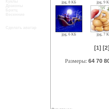
Куклы
jpg, 8 КБ
jpg, 9 
Драконы
Братц
Весенние
Сделать аватар
jpg, 6 КБ
jpg, 7 
[1]
[2
Размеры:
64
70
8