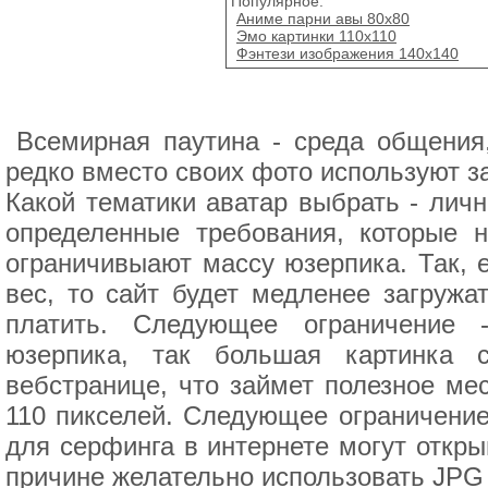
Популярное:
Аниме парни авы 80х80
Эмо картинки 110x110
Фэнтези изображения 140x140
Всемирная паутина - среда общения
редко вместо своих фото используют з
Какой тематики аватар выбрать - личн
определенные требования, которые н
ограничивыают массу юзерпика. Так, 
вес, то сайт будет медленее загружа
платить. Следующее ограничение 
юзерпика, так большая картинка 
вебстранице, что займет полезное ме
110 пикселей. Следующее ограничени
для серфинга в интернете могут откр
причине желательно использовать JPG 