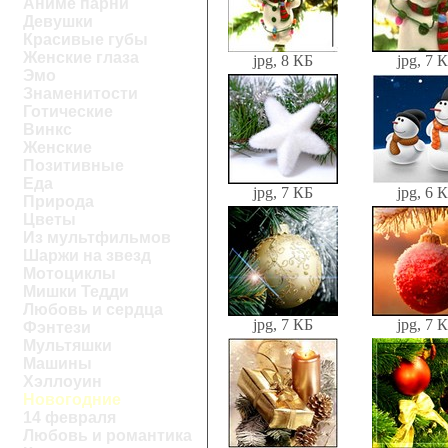
Аниме парни
Девушки
Красивые губы
Женские глаза
jpg, 8 КБ
jpg, 7 
Эмо
Знаменитости
Готические
Винкс
Женские
Позитивные
Еда
jpg, 7 КБ
jpg, 6 
Природа
Цветы
Из мультфильмов
Шаржи на звезд
Мотоциклы
Мишки Тедди
Любовь и сердца
jpg, 7 КБ
jpg, 7 
Фэнтези
Мультяшки
Машины
Хэллоуин
Новогодние
14 февраля
Любовь и романтика