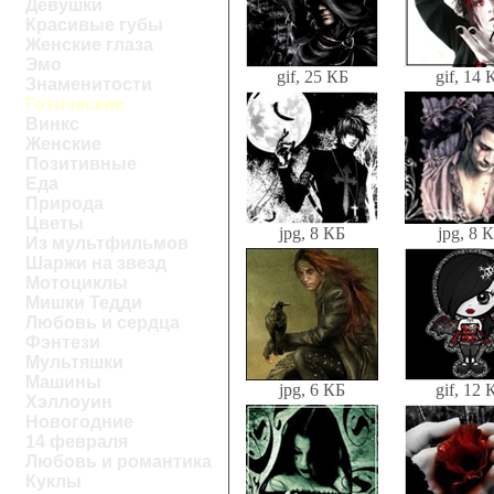
Девушки
Красивые губы
Женские глаза
Эмо
gif, 25 КБ
gif, 14 
Знаменитости
Готические
Винкс
Женские
Позитивные
Еда
Природа
Цветы
jpg, 8 КБ
jpg, 8 
Из мультфильмов
Шаржи на звезд
Мотоциклы
Мишки Тедди
Любовь и сердца
Фэнтези
Мультяшки
Машины
jpg, 6 КБ
gif, 12 
Хэллоуин
Новогодние
14 февраля
Любовь и романтика
Куклы