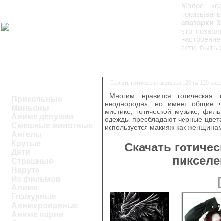
Малое кол
показывать
аватарки 1
это позвол
настроение
сети, быть 
Скачать готические аватарки 120 на 120 пи
Многим нравится готическая 
Прикольные
неоднородна, но имеет общие ч
Миньоны
мистике, готической музыке, фил
Аниме девушки
одежды преобладают черные цвета
Смешные животные
используется макияж как женщинам
Ангелы
Крутые
Скачать готичес
Дети
пикселе
Страшные
Наруто
Из фильмов
Аниме
Гламурные
Анимированные
Аниме парни