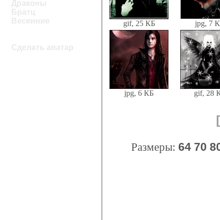
Драконы
Братц
Весенние
gif, 25 КБ
jpg, 7 
Сделать аватар
jpg, 6 КБ
gif, 28 
Размеры:
64
70
8