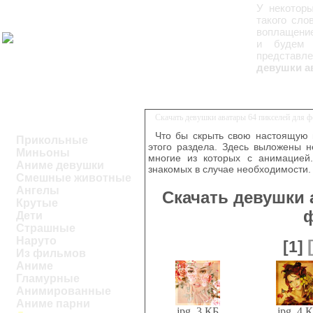
У некоторы
такого сло
воплащение
и будем 
представл
девушки а
Скачать девушки аватары 64 пикселей для 
Что бы скрыть свою настоящую 
Прикольные
этого раздела. Здесь выложены 
Миньоны
многие из которых с анимацией.
Аниме девушки
знакомых в случае необходимости.
Смешные животные
Ангелы
Скачать девушки 
Крутые
Дети
Страшные
Наруто
[1]
Из фильмов
Аниме
Гламурные
Анимированные
Аниме парни
jpg, 3 КБ
jpg, 4 