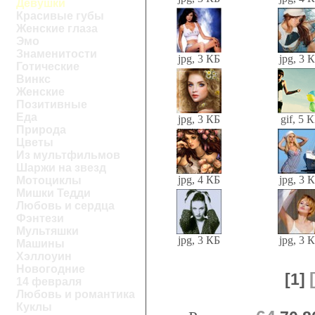
Девушки
Красивые губы
Женские глаза
Эмо
Знаменитости
jpg, 3 КБ
jpg, 3 
Готические
Винкс
Женские
Позитивные
Еда
jpg, 3 КБ
gif, 5 
Природа
Цветы
Из мультфильмов
Шаржи на звезд
jpg, 4 КБ
jpg, 3 
Мотоциклы
Мишки Тедди
Любовь и сердца
Фэнтези
Мультяшки
jpg, 3 КБ
jpg, 3 
Машины
Хэллоуин
Новогодние
[1]
14 февраля
Любовь и романтика
Куклы