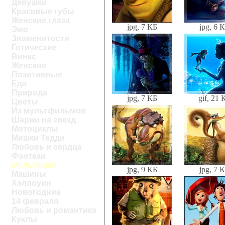
Девушки
Красивые губы
Женские глаза
jpg, 7 КБ
jpg, 6 
Эмо
Знаменитости
Готические
Винкс
Женские
Позитивные
Еда
Природа
jpg, 7 КБ
gif, 21 
Цветы
Из мультфильмов
Шаржи на звезд
Мотоциклы
Мишки Тедди
Любовь и сердца
Фэнтези
Мультяшки
jpg, 9 КБ
jpg, 7 
Машины
Хэллоуин
Новогодние
14 февраля
Любовь и романтика
Куклы