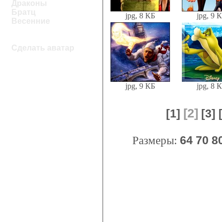
Драконы
Братц
jpg, 8 КБ
jpg, 9 
Весенние
Сделать аватар
jpg, 9 КБ
jpg, 8 
[2]
[1]
[3]
Размеры:
64
70
8