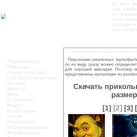
Не весь на
для таког
использова
свою лично
аватарико
удостовере
Скачать прикольные аватары мультяшки раз
Персонажи различных мультфиль
Прикольные
по их виду сразу можно определить
Миньоны
для хорошей аватарки. Поэтому м
Аниме девушки
представлены мультяшки из разли
Смешные животные
Ангелы
Скачать приколь
Крутые
размер
Дети
Страшные
Наруто
[2]
[1]
[3]
Из фильмов
Аниме
Гламурные
Анимированные
Аниме парни