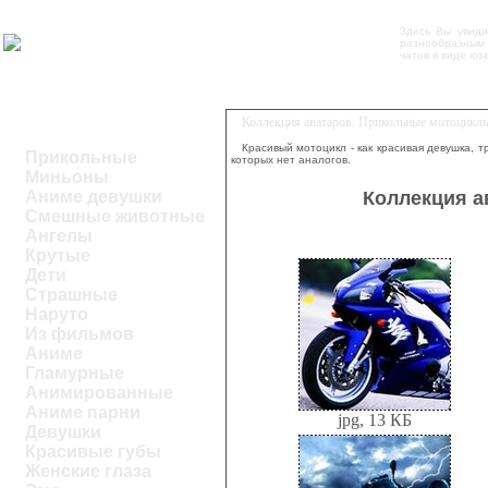
Здесь Вы увид
разнообразным 
чатов в виде юз
Коллекция аватаров. Прикольные мотоциклы
Красивый мотоцикл - как красивая девушка, 
Прикольные
которых нет аналогов.
Миньоны
Коллекция а
Аниме девушки
Смешные животные
Ангелы
Крутые
Дети
Страшные
Наруто
Из фильмов
Аниме
Гламурные
Анимированные
Аниме парни
jpg, 13 КБ
Девушки
Красивые губы
Женские глаза