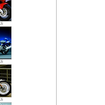
КБ
КБ
КБ