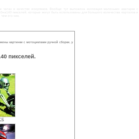
и чатах в качестве юзерпиков. Вообще тут выложена коллекция маленьких аватарки с
0на140 пикселей, которые могут быть использованы для большого количества порталов и
 чем его ник.
ожены картинки с мотоциклами ручной сборки, у
40 пикселей.
КБ