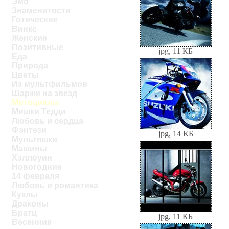
Эмо
Знаменитости
Готические
Винкс
Женские
Позитивные
jpg, 11 КБ
Еда
Природа
Цветы
Из мультфильмов
Шаржи на звезд
Мотоциклы
Мишки Тедди
Любовь и сердца
Фэнтези
jpg, 14 КБ
Мультяшки
Машины
Хэллоуин
Новогодние
14 февраля
Любовь и романтика
Куклы
Драконы
Братц
jpg, 11 КБ
Весенние