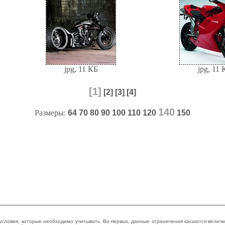
jpg, 11 КБ
jpg, 11 
[1]
[2]
[3]
[4]
140
Размеры:
64
70
80
90
100
110
120
150
 условия, которые необходимо учитывать. Во-первых, данные ограничения касаются велич