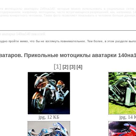
ите
мотоциклы аватарки 140на140
, которые можно использовать в социальных сетях 
содержанием, например, мотоциклы, часто встречающихся разрешений, как, например, 14
ерпика конкретного человека. Такие фото позволяют показывать о человеке больше данных,
 аватарки 140на140 пикселей.
трудно пройти мимо, что бы не взглянуть повнимательнее. Тем более, в этом разделе выл
ватаров. Прикольные мотоциклы аватарки 140на1
[1]
[2]
[3]
[4]
jpg, 12 КБ
jpg, 14 