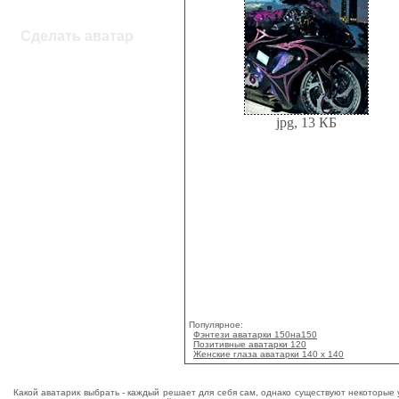
Сделать аватар
jpg, 13 КБ
Популярное:
Фэнтези аватарки 150на150
Позитивные аватарки 120
Женские глаза аватарки 140 х 140
Какой аватарик выбрать - каждый решает для себя сам, однако существуют некоторые