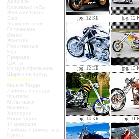
Девушки
Красивые губы
Женские глаза
jpg, 12 КБ
jpg, 12 
Эмо
Знаменитости
Готические
Винкс
Женские
Позитивные
Еда
Природа
Цветы
jpg, 12 КБ
jpg, 13 
Из мультфильмов
Шаржи на звезд
Мотоциклы
Мишки Тедди
Любовь и сердца
Фэнтези
Мультяшки
Машины
Хэллоуин
jpg, 14 КБ
jpg, 11 
Новогодние
14 февраля
Любовь и романтика
Куклы