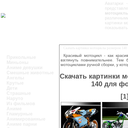
Аватарки 
представл
мотоциклы
различными
картинки м
показывать
Скачать картинки мотоциклы размером 140 
Красивый мотоцикл - как краси
Прикольные
взглянуть повнимательнее. Тем 
Миньоны
мотоциклами ручной сборки, у кото
Аниме девушки
Смешные животные
Скачать картинки 
Ангелы
140 для ф
Крутые
Дети
Страшные
[1
Наруто
Из фильмов
Аниме
Гламурные
Анимированные
Аниме парни