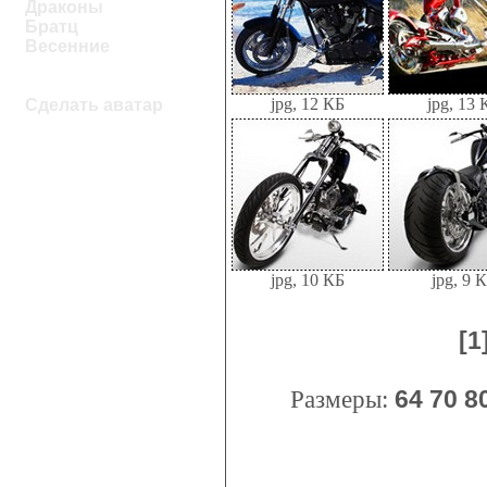
Драконы
Братц
Весенние
jpg, 12 КБ
jpg, 13 
Сделать аватар
jpg, 10 КБ
jpg, 9 
[1
Размеры:
64
70
8