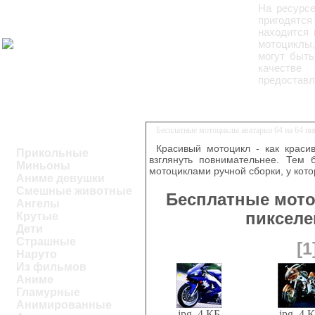
На ресурс
пригодятся
находится 
мотоциклы,
могут быть
качестве
предоставл
Бесплатные мотоциклы аватарки 64 на 64 п
Красивый мотоцикл - как краси
Прикольные
взглянуть повнимательнее. Тем 
Миньоны
мотоциклами ручной сборки, у кото
Аниме девушки
Смешные животные
Бесплатные мото
Ангелы
пикселе
Крутые
Дети
Страшные
[1
Наруто
Из фильмов
Аниме
Гламурные
Анимированные
jpg, 4 КБ
jpg, 4 