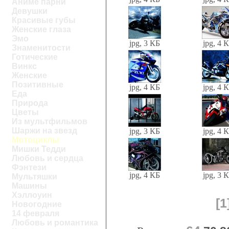
Аниме парни
Девушки
Красивые губы
Женские глаза
Эмо
jpg, 3 КБ
jpg, 4 
Знаменитости
Готические
Винкс
Женские
Позитивные
jpg, 4 КБ
jpg, 4 
Еда
Природа
Цветы
Из мультфильмов
Шаржи на звезд
jpg, 3 КБ
jpg, 4 
Мотоциклы
Мишки Тедди
Любовь и сердца
Фэнтези
jpg, 4 КБ
jpg, 3 
Мультяшки
Машины
Хэллоуин
[1
Новогодние
14 февраля
Любовь и романтика