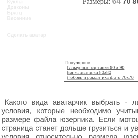
64
Размеры:
70
8
Куклы
Драконы
Братц
Весенние
Сделать аватар
Популярное:
Гламурные картинки 90 x 90
Винкс аватарки 80x80
Любовь и романтика фото 70х70
Какого вида аватарчик выбрать - л
условия, которые необходимо учиты
размере файла юзерпика. Если мотоц
страница станет дольше грузиться и у
условия относительно размера юзе