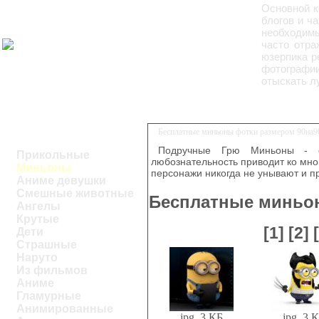
Основной к
блогов и ч
необходим
часто отра
юзерпика р
фотографи
отыскать л
Бесплатные миньоны фотки размером 90на9
Подручные Грю Миньоны - 
Прикольные
любознательность приводит ко мно
Миньоны
персонажи никогда не унывают и п
Аниме девушки
Смешные животные
Бесплатные миньон
Ангелы
Крутые
[1]
[2]
Дети
Страшные
Наруто
Из фильмов
Аниме
Гламурные
Анимированные
jpg, 3 КБ
jpg, 3 