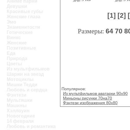
Аниме парни
Девушки
Красивые губы
[1]
[2]
Женские глаза
Эмо
Знаменитости
Размеры:
64
70
8
Готические
Винкс
Женские
Позитивные
Еда
Природа
Цветы
Из мультфильмов
Шаржи на звезд
Мотоциклы
Мишки Тедди
Популярное:
Любовь и сердца
Из мультфильмов аватарки 90x90
Фэнтези
Миньоны рисунки 70на70
Мультяшки
Фэнтези изображения 80х80
Машины
Хэллоуин
Новогодние
14 февраля
Любовь и романтика