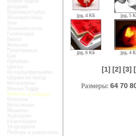
Аниме парни
Девушки
Красивые губы
jpg, 4 КБ
jpg, 5 
Женские глаза
Эмо
Знаменитости
Готические
Винкс
Женские
Позитивные
jpg, 6 КБ
jpg, 4 
Еда
Природа
Цветы
[1]
[2]
[3]
Из мультфильмов
Шаржи на звезд
Мотоциклы
Размеры:
64
70
8
Мишки Тедди
Любовь и сердца
Фэнтези
Мультяшки
Машины
Хэллоуин
Новогодние
14 февраля
Любовь и романтика