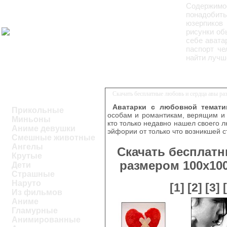
Содержим
понадобит
юзерпиков
рисунки об
себе авата
паспорт че
найти лучш
Скачать бесплатные любовь и сердца авы ра
Аватарки с любовной темати
Прикольные
особам и романтикам, верящим и 
Миньоны
кто только недавно нашел своего 
Аниме девушки
эйфории от только что возникшей с
Смешные животные
Ангелы
Скачать бесплат
Крутые
размером 100х10
Дети
Страшные
Наруто
[1]
[2]
[3]
Из фильмов
Аниме
Гламурные
Анимированные