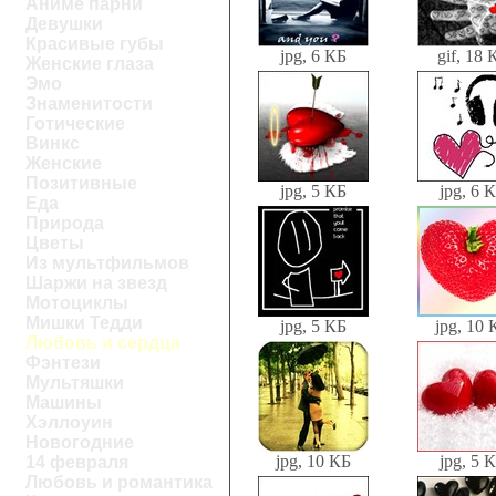
Аниме парни
Девушки
Красивые губы
jpg, 6 КБ
gif, 18 
Женские глаза
Эмо
Знаменитости
Готические
Винкс
Женские
Позитивные
jpg, 5 КБ
jpg, 6 
Еда
Природа
Цветы
Из мультфильмов
Шаржи на звезд
Мотоциклы
Мишки Тедди
jpg, 5 КБ
jpg, 10 
Любовь и сердца
Фэнтези
Мультяшки
Машины
Хэллоуин
Новогодние
jpg, 10 КБ
jpg, 5 
14 февраля
Любовь и романтика