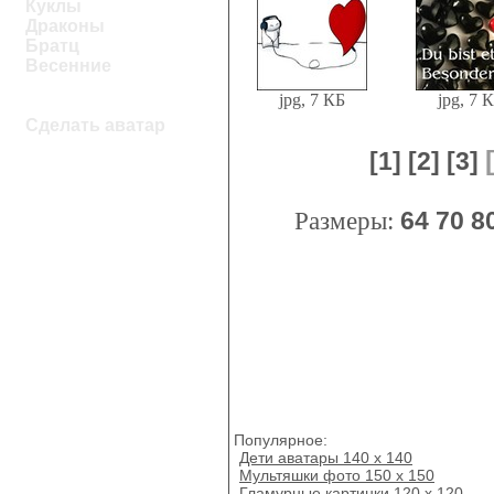
Куклы
Драконы
Братц
Весенние
jpg, 7 КБ
jpg, 7 
Сделать аватар
[1]
[2]
[3]
Размеры:
64
70
8
Популярное:
Дети аватары 140 х 140
Мультяшки фото 150 х 150
Гламурные картинки 120 х 120