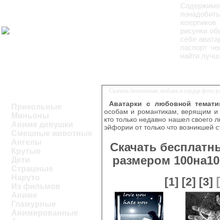
Содержимо
понадобит
юзерпиков
рисунки об
себе авата
паспорт че
найти лучш
Скачать бесплатные любовь и сердца фото р
Аватарки с любовной темати
Прикольные
особам и романтикам, верящим и 
Миньоны
кто только недавно нашел своего 
Аниме девушки
эйфории от только что возникшей с
Смешные животные
Ангелы
Скачать бесплатн
Крутые
размером 100на10
Дети
Страшные
Наруто
[1]
[2]
[3]
Из фильмов
Аниме
Гламурные
Анимированные