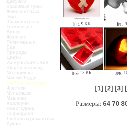
Девушки
Красивые губы
Женские глаза
Эмо
Знаменитости
jpg, 9 КБ
jpg, 
Готические
Винкс
Женские
Позитивные
Еда
Природа
Цветы
Из мультфильмов
Шаржи на звезд
jpg, 13 КБ
jpg, 
Мотоциклы
Мишки Тедди
Любовь и сердца
[1]
[2]
[3]
Фэнтези
Мультяшки
Машины
Размеры:
64
70
8
Хэллоуин
Новогодние
14 февраля
Любовь и романтика
Куклы