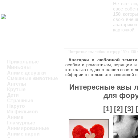
Не все люд
свое собст
150
, котор
свою внешн
аватариков
карточкой.
Интересные авы любовь и сердца 150 х 150 
Аватарки с любовной темати
Прикольные
особам и романтикам, верящим и 
Миньоны
кто только недавно нашел своего 
Аниме девушки
эйфории от только что возникшей с
Смешные животные
Ангелы
Интересные авы л
Крутые
для фору
Дети
Страшные
Наруто
[1]
[2]
[3]
Из фильмов
Аниме
Гламурные
Анимированные
Аниме парни