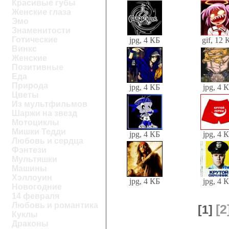
Красивые губы
Женские глаза
Эмо
Знаменитости
Готические
jpg, 4 КБ
gif, 12 
Винкс
Женские
Позитивные
Еда
Природа
jpg, 4 КБ
jpg, 4 
Цветы
Из мультфильмов
Шаржи на звезд
Мотоциклы
Мишки Тедди
jpg, 4 КБ
jpg, 4 
Любовь и сердца
Фэнтези
Мультяшки
Машины
Хэллоуин
jpg, 4 КБ
jpg, 4 
Новогодние
14 февраля
Любовь и романтика
[2
[1]
Куклы
Драконы