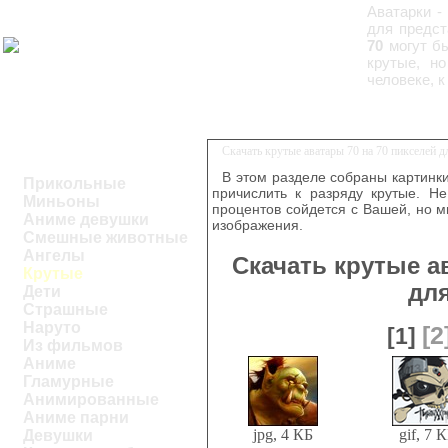
Аватарки -
для предст
70
могут бы
крутые, н
человеке, к
Скачать крутые аватары 70 на 70 пикселей 
В этом разделе собраны картинк
Прикольные
причислить к разряду крутые. Н
Миньоны
процентов сойдется с Вашей, но 
Аниме девушки
изображения.
Смешные животные
Ангелы
Скачать крутые а
Крутые
дл
Дети
Страшные
Наруто
[2
[1]
Из фильмов
Аниме
Гламурные
Анимированные
Аниме парни
jpg, 4 КБ
gif, 7 
Девушки