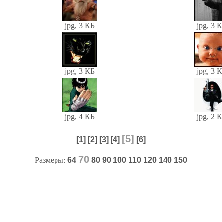
jpg, 3 КБ
jpg, 3 
jpg, 3 КБ
jpg, 3 
jpg, 4 КБ
jpg, 2 
[5]
[1]
[2]
[3]
[4]
[6]
70
Размеры:
64
80
90
100
110
120
140
150