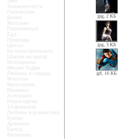
Эмо
Знаменитости
Готические
jpg, 2 КБ
Винкс
Женские
Позитивные
Еда
Природа
jpg, 3 КБ
Цветы
Из мультфильмов
Шаржи на звезд
Мотоциклы
Мишки Тедди
gif, 16 КБ
Любовь и сердца
Фэнтези
Мультяшки
Машины
Хэллоуин
Новогодние
14 февраля
Любовь и романтика
Куклы
Драконы
Братц
Весенние