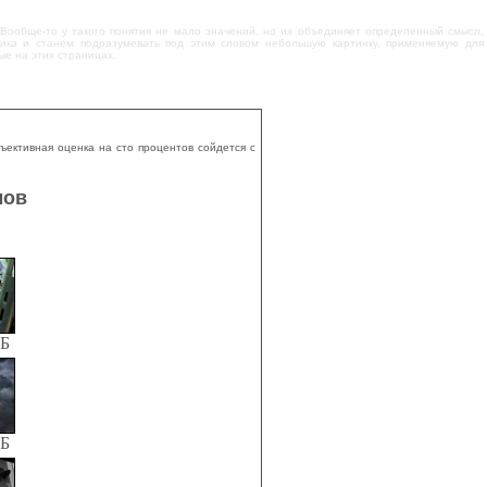
Вообще-то у такого понятия не мало значений, но их объединяет определенный смысл,
ика и станем подразумевать под этим словом небольшую картинку, применяемую для
ые на этих страницах.
ъективная оценка на сто процентов сойдется с
мов
КБ
КБ