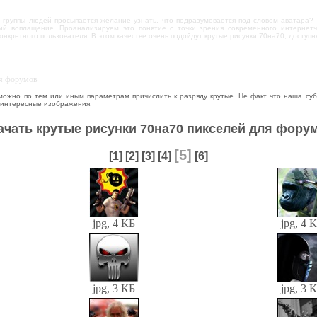
 группы людей просыпается желание узнать, что подразумевается под словом аватара? 
й воплащение. Проанализируем это понятие с точки зрения современного интернетч
онкретного пользователя. В этом качестве очень подойдут крутые рисунки 70на70, доступн
ля форумов
можно по тем или иным параметрам причислить к разряду крутые. Не факт что наша суб
 интересные изображения.
ачать крутые рисунки 70на70 пикселей для фору
[5]
[1]
[2]
[3]
[4]
[6]
jpg, 4 КБ
jpg, 4 
jpg, 3 КБ
jpg, 3 