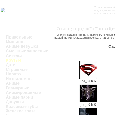
У определенной
подразумевающи
представления к
Скачать крутые рисунки 70на70 пикселей д
В этом разделе собраны картинки, которые 
Прикольные
Вашей, но мы постараемся выбирать наиболее
Миньоны
Ск
Аниме девушки
Смешные животные
Ангелы
Крутые
Дети
Страшные
Наруто
Из фильмов
jpg, 4 КБ
Аниме
Гламурные
Анимированные
Аниме парни
Девушки
jpg, 3 КБ
Красивые губы
Женские глаза