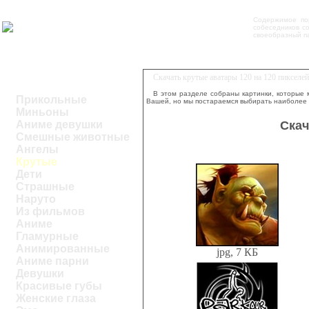
Содержимое по
собеседников со
своеобразный па
Скачать крутые аватары 120 на 120 пикселе
В этом разделе собраны картинки, которые 
Прикольные
Вашей, но мы постараемся выбирать наиболее
Миньоны
Скач
Аниме девушки
Смешные животные
Ангелы
Крутые
Дети
Страшные
Наруто
Из фильмов
Аниме
Гламурные
Анимированные
jpg, 7 КБ
Аниме парни
Девушки
Красивые губы
Женские глаза