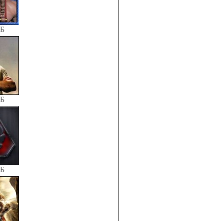
КБ
КБ
КБ