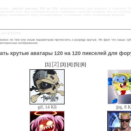
ртала -
крутые аватары 120 на 120
, предназначенные для форумов и социалок. Та
циальной сети. Эти изображения часто показывают характер человека или его настроени
спорт пользователя. Здесь большой выбор, что позволит найти оптимальное решение.
й для форумов
можно по тем или иным параметрам причислить к разряду крутые. Не факт что наша суб
 интересные изображения.
ать крутые аватары 120 на 120 пикселей для фо
[2]
[1]
[3]
[4]
[5]
[6]
gif, 14 КБ
jpg, 8 