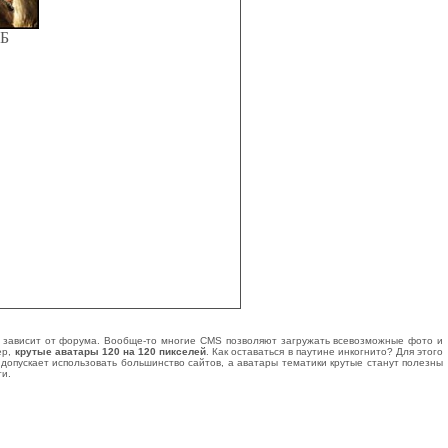
КБ
ка зависит от форума. Вообще-то многие CMS позволяют загружать всевозможные фото и
ер,
крутые аватары 120 на 120 пикселей
. Как оставаться в паутине инкогнито? Для этого
 допускает использовать большинство сайтов, а аватары тематики крутые станут полезны
ти.