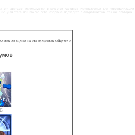
к эти аватарки используются в качестве картинок, используемых для персонализации
е. Для этого при поиске себе юзерпика подходите с аккуратностью, так как аватарка -
ъективная оценка на сто процентов сойдется с
румов
КБ