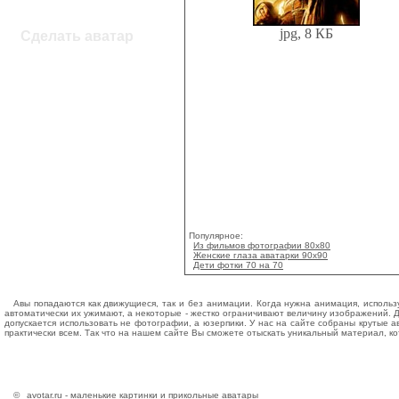
jpg, 8 КБ
Сделать аватар
Популярное:
Из фильмов фотографии 80х80
Женские глаза аватарки 90x90
Дети фотки 70 на 70
Авы попадаются как движущиеся, так и без анимации. Когда нужна анимация, исполь
автоматически их ужимают, а некоторые - жестко ограничивают величину изображений. 
допускается использовать не фотографии, а юзерпики. У нас на сайте собраны крутые а
практически всем. Так что на нашем сайте Вы сможете отыскать уникальный материал, ко
©
avotar.ru - маленькие картинки и прикольные аватары