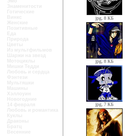
Эмо
Знаменитости
Готические
Винкс
jpg, 8 КБ
Женские
Позитивные
Еда
Природа
Цветы
Из мультфильмов
Шаржи на звезд
Мотоциклы
jpg, 8 КБ
Мишки Тедди
Любовь и сердца
Фэнтези
Мультяшки
Машины
Хэллоуин
Новогодние
jpg, 7 КБ
14 февраля
Любовь и романтика
Куклы
Драконы
Братц
Весенние