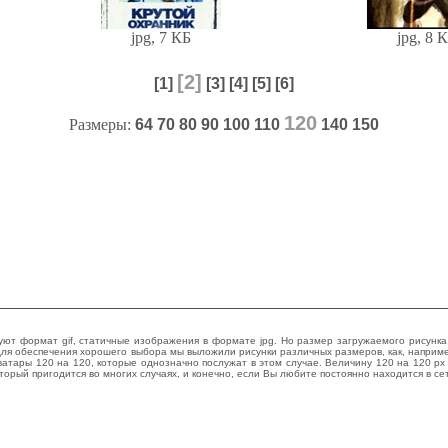
jpg, 7 КБ
jpg, 8 
[2]
[1]
[3]
[4]
[5]
[6]
120
Размеры:
64
70
80
90
100
110
140
150
зуют формат gif, статичные изображения в формате jpg. Но размер загружаемого рисун
Для обеспечения хорошего выбора мы выложили рисунки различных размеров, как, наприм
ватары 120 на 120, которые однозначно послужат в этом случае. Величину 120 на 120 px
торый пригодится во многих случаях, и конечно, если Вы любите постоянно находится в се