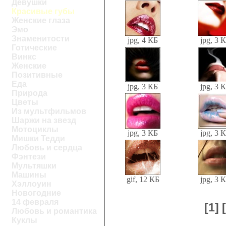
Девушки
Красивые губы
Женские глаза
Эмо
Знаменитости
jpg, 4 КБ
jpg, 3 
Готические
Винкс
Женские
Позитивные
Еда
jpg, 3 КБ
jpg, 3 
Природа
Цветы
Из мультфильмов
Шаржи на звезд
Мотоциклы
jpg, 3 КБ
jpg, 3 
Мишки Тедди
Любовь и сердца
Фэнтези
Мультяшки
Машины
gif, 12 КБ
jpg, 3 
Хэллоуин
Новогодние
14 февраля
[1]
Любовь и романтика
Куклы