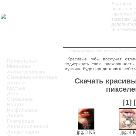
Аватарки 
представле
картинки 7
тематики, 
дополнител
или темпер
Скачать красивые губы картинки 70на70 пи
Красивые губы послужат отли
Прикольные
подчеркнуть свою раскованность 
Миньоны
мужчина будет представлять себе ч
Аниме девушки
Смешные животные
Скачать красивы
Ангелы
пикселе
Крутые
Дети
Страшные
[1]
Наруто
Из фильмов
Аниме
Гламурные
Анимированные
Аниме парни
jpg, 3 КБ
jpg, 4 